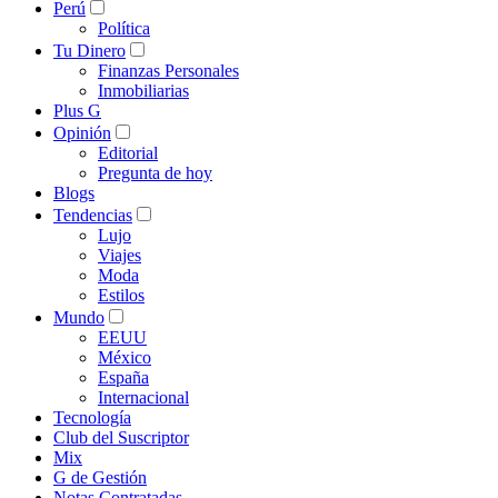
Perú
Política
Tu Dinero
Finanzas Personales
Inmobiliarias
Plus G
Opinión
Editorial
Pregunta de hoy
Blogs
Tendencias
Lujo
Viajes
Moda
Estilos
Mundo
EEUU
México
España
Internacional
Tecnología
Club del Suscriptor
Mix
G de Gestión
Notas Contratadas