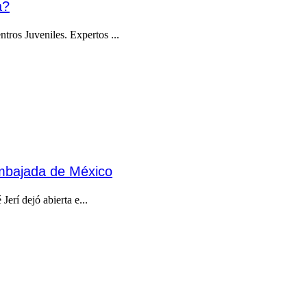
a?
ros Juveniles. Expertos ...
Embajada de México
erí dejó abierta e...