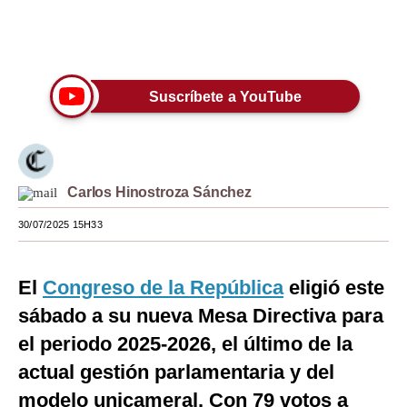
Moda
Únete a nuestro canal
Estilos
Suscríbete a YouTube
Mundo
EEUU
México
Carlos Hinostroza Sánchez
España
30/07/2025 15H33
Internacional
Tecnología
El
Congreso de la República
eligió este
sábado a su nueva Mesa Directiva para
Club del Suscriptor
el periodo 2025-2026, el último de la
Mix
actual gestión parlamentaria y del
G de Gestión
modelo unicameral. Con 79 votos a