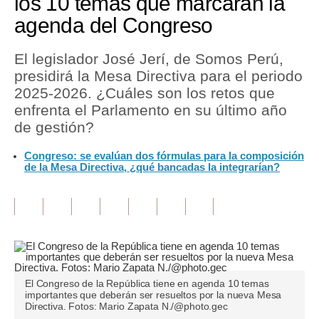
los 10 temas que marcarán la
agenda del Congreso
Tu Dinero
Finanzas Personales
El legislador José Jerí, de Somos Perú,
presidirá la Mesa Directiva para el periodo
Inmobiliarias
2025-2026. ¿Cuáles son los retos que
enfrenta el Parlamento en su último año
Plus G
de gestión?
Opinión
Congreso: se evalúan dos fórmulas para la composición
de la Mesa Directiva, ¿qué bancadas la integrarían?
Editorial
Pregunta de hoy
Blogs
Tendencias
Lujo
El Congreso de la República tiene en agenda 10 temas
importantes que deberán ser resueltos por la nueva Mesa
Directiva. Fotos: Mario Zapata N./@photo.gec
Viajes