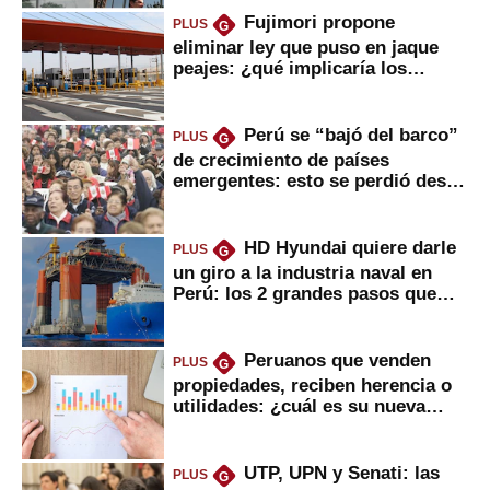
Fujimori propone
PLUS
G
eliminar ley que puso en jaque
peajes: ¿qué implicaría los
usuarios?
Perú se “bajó del barco”
PLUS
G
de crecimiento de países
emergentes: esto se perdió desde
2022
HD Hyundai quiere darle
PLUS
G
un giro a la industria naval en
Perú: los 2 grandes pasos que
daría
Peruanos que venden
PLUS
G
propiedades, reciben herencia o
utilidades: ¿cuál es su nueva
inversión clave?
UTP, UPN y Senati: las
PLUS
G