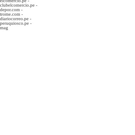
elcomercio.pe
-
clubelcomercio.pe
-
depor.com
-
trome.com
-
diariocorreo.pe
-
peruquiosco.pe
-
mag