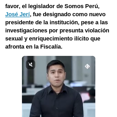
favor, el legislador de Somos Perú,
Notas Contratadas
José Jerí
, fue designado como nuevo
Podcast
presidente de la institución, pese a las
Gestión TV
investigaciones por presunta violación
Videos
sexual y enriquecimiento ilícito que
afronta en la Fiscalía.
Fotogalerías
gestion.pe
¿quiénes
Somos?
Términos
Y
Condiciones
Política
De
Privacidad