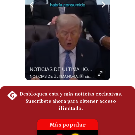
Politica
De
Cookies
Preguntas
Frecuentes
¿Por Qué El MUNDIAL Gana Menos Que La NFL? | #EnClaveEconómica
NOTICIAS DE ÚLTIMA HORA: EE.UU. Se Queda Sin Misiles En Medio Oriente
Luis Carrillo Pinto, presidente de APEMD,compara el negocio de la Copa del Mundo con las principales ligas estadounidenses: la FIFA recauda alrededor de US$15,000 millones en cuatro años, mientras que la NFL genera cerca de US$20,000 millones en solo un año. El Presidente de la Asociación Peruana de Marketing Deportivo explica los planes de Infantino para vender el 20% de una nueva empresa encargada de los activos comerciales del Mundial. #FIFA #NFL #MarketingDeportivo #LuisCarrilloPinto #APEMD #Mundial #Futbol #Deportes #Negocios #Shorts 👉 Suscríbete y activa la campana para no perderte nuestro análisis diario. 🌎 Síguenos en nuestras redes sociales: 📌 Web oficial: https://gestion.pe/mundo/ 📌 LinkedIn: http://bit.ly/3HYIET0 📌 X (Twitter): http://bit.ly/4noZtX9 📌 TikTok: http://bit.ly/4evB6TO
NOTICIAS DE ÚLTIMA HORA: 1️⃣ EE.UU.: Habría gastado casi el 80% de sus misiles más avanzados (THAAD), un factor clave en las decisiones de Donald Trump frente a Irán. 2️⃣ Argentina y Brasil: Tensión diplomática escala; Brasil solicita el regreso del embajador argentino tras fuertes declaraciones de Javier Milei. 3️⃣ México: Asesinan al influencer César Gastélum a balazos durante una transmisión en vivo en Culiacán, Sinaloa. 4️⃣ Alemania: Ataque con dron explosivo obliga a suspender el aeropuerto de Leipzig, punto logístico clave de la OTAN para enviar material a Ucrania. ¿Qué noticia te parece la más impactante del día? ¡Te leo en los comentarios! 👇 #EEUU #JavierMilei #CesarGastelum #Alemania #Noticias #UltimaHora #NoticiasDelDia 🚀 ¿Quieres entender el mundo sin ruido? Únete a nuestra comunidad y forma parte del cambio. #GestiónNewsroomLive #NoticiasGlobales #AnálisisGeopolítico #EconomíaMundial #IA #Geopolítica #LatinosEnUSA #NoticiasEnEspañol 👉 Suscríbete y activa la campana para no perderte nuestro análisis diario. 🌎 Síguenos en nuestras redes sociales: 📌 Web oficial: https://gestion.pe/mundo/ 📌 LinkedIn: http://bit.ly/3HYIET0 📌 X (Twitter): http://bit.ly/4noZtX9 📌 TikTok: http://bit.ly/4evB6TO