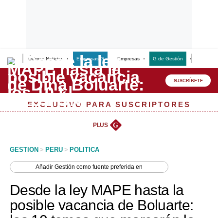
Últimas Noticias
Empresas G
Empresas
G de Gestión
Finanzas
Lo último
Peru Quiosco
SUSCRÍBETE
Portada
EXCLUSIVO PARA SUSCRIPTORES
Empresas
PLUS
G
Management & Empleo
GESTION
>
PERU
>
POLITICA
Economía
Añadir
Gestión
como fuente preferida en
Mercados
Desde la ley MAPE hasta la
Perú
posible vacancia de Boluarte:
Política