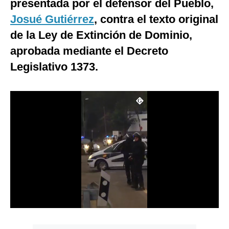
presentada por el defensor del Pueblo,
Notas Contratadas
Josué Gutiérrez
, contra el texto original
Podcast
de la Ley de Extinción de Dominio,
aprobada mediante el Decreto
Gestión TV
Legislativo 1373.
Videos
Fotogalerías
gestion.pe
¿quiénes
Somos?
Términos
Y
Condiciones
Política
De
Privacidad