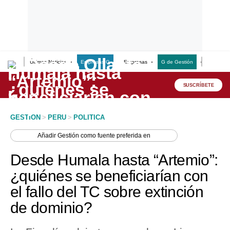
Últimas Noticias
Empresas G
Empresas
G de Gestión
Finanzas
Lo último
Peru Quiosco
SUSCRÍBETE
Portada
GESTION
>
PERU
>
POLITICA
Empresas
Añadir
Gestión
como fuente preferida en
Management & Empleo
Desde Humala hasta “Artemio”:
Economía
¿quiénes se beneficiarían con
el fallo del TC sobre extinción
Mercados
de dominio?
Perú
Política