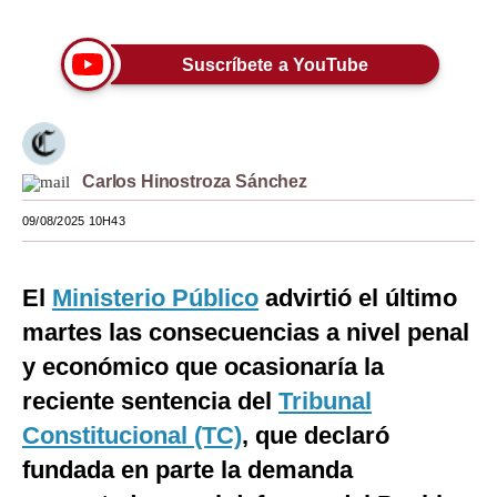
Moda
Suscríbete a YouTube
Estilos
Mundo
EEUU
Carlos Hinostroza Sánchez
México
09/08/2025 10H43
España
El
Ministerio Público
advirtió el último
Internacional
martes las consecuencias a nivel penal
Tecnología
y económico que ocasionaría la
Club del Suscriptor
reciente sentencia del
Tribunal
Constitucional (TC)
, que declaró
Mix
fundada en parte la demanda
G de Gestión