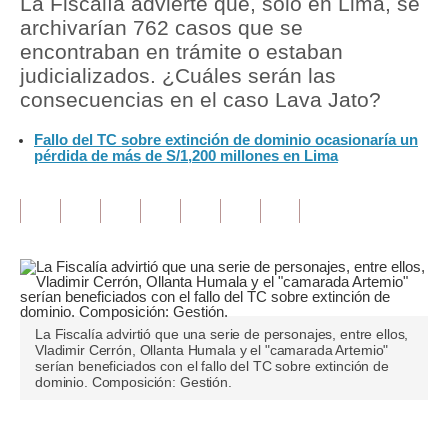
La Fiscalía advierte que, solo en Lima, se
archivarían 762 casos que se
Tu Dinero
encontraban en trámite o estaban
judicializados. ¿Cuáles serán las
Finanzas Personales
consecuencias en el caso Lava Jato?
Inmobiliarias
Fallo del TC sobre extinción de dominio ocasionaría un
pérdida de más de S/1,200 millones en Lima
Plus G
Opinión
Editorial
Pregunta de hoy
Blogs
La Fiscalía advirtió que una serie de personajes, entre ellos,
Vladimir Cerrón, Ollanta Humala y el "camarada Artemio"
Tendencias
serían beneficiados con el fallo del TC sobre extinción de
dominio. Composición: Gestión.
Lujo
Viajes
Únete a nuestro canal