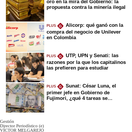
oro en la mira del Gobierno: la
propuesta contra la minería ilegal
Alicorp: qué ganó con la
PLUS
G
compra del negocio de Unilever
en Colombia
UTP, UPN y Senati: las
PLUS
G
razones por la que los capitalinos
las prefieren para estudiar
Sunat: César Luna, el
PLUS
G
primer jefe en Gobierno de
Fujimori, ¿qué 4 tareas se
marcan urgentes?
Gestión
Director Periodístico (e)
VÍCTOR MELGAREJO