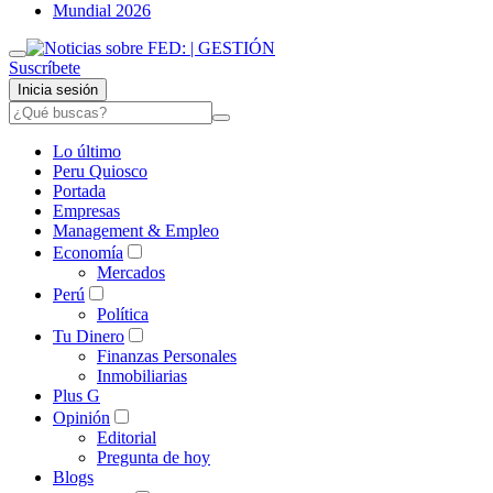
Mundial 2026
Suscríbete
Inicia sesión
Lo último
Peru Quiosco
Portada
Empresas
Management & Empleo
Economía
Mercados
Perú
Política
Tu Dinero
Finanzas Personales
Inmobiliarias
Plus G
Opinión
Editorial
Pregunta de hoy
Blogs