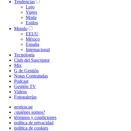
Tendencias
Lujo
Viajes
Moda
Estilos
Mundo
EEUU
México
España
Internacional
Tecnología
Club del Suscriptor
Mix
G de Gestión
Notas Contratadas
Podcast
Gestión TV
Videos
Fotogalerías
gestion.pe
¿quiénes somos?
términos y condiciones
política de privacidad
politica de cookies