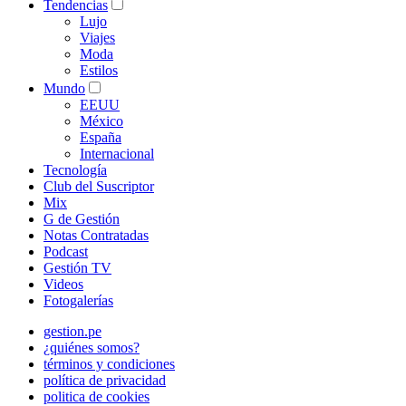
Tendencias
Lujo
Viajes
Moda
Estilos
Mundo
EEUU
México
España
Internacional
Tecnología
Club del Suscriptor
Mix
G de Gestión
Notas Contratadas
Podcast
Gestión TV
Videos
Fotogalerías
gestion.pe
¿quiénes somos?
términos y condiciones
política de privacidad
politica de cookies