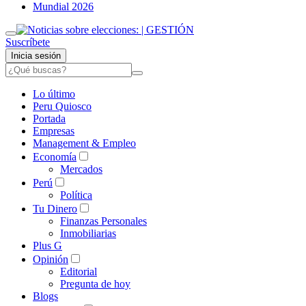
Mundial 2026
Suscríbete
Inicia sesión
Lo último
Peru Quiosco
Portada
Empresas
Management & Empleo
Economía
Mercados
Perú
Política
Tu Dinero
Finanzas Personales
Inmobiliarias
Plus G
Opinión
Editorial
Pregunta de hoy
Blogs