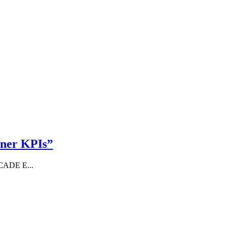
ener KPIs”
n CADE E...