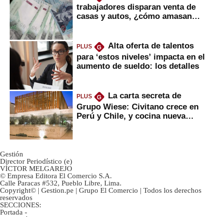
trabajadores disparan venta de
casas y autos, ¿cómo amasan
tanta liquidez?
Alta oferta de talentos
PLUS
G
para ‘estos niveles’ impacta en el
aumento de sueldo: los detalles
La carta secreta de
PLUS
G
Grupo Wiese: Civitano crece en
Perú y Chile, y cocina nueva
marca
Gestión
Director Periodístico (e)
VÍCTOR MELGAREJO
© Empresa Editora El Comercio S.A.
Calle Paracas #532, Pueblo Libre, Lima.
Copyright© | Gestion.pe | Grupo El Comercio | Todos los derechos
reservados
SECCIONES:
Portada
-