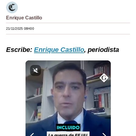
Moda
Enrique Castillo
Estilos
21/11/2025 08H00
Mundo
EEUU
Escribe:
Enrique Castillo
, periodista
México
España
Internacional
Tecnología
Club del Suscriptor
Mix
G de Gestión