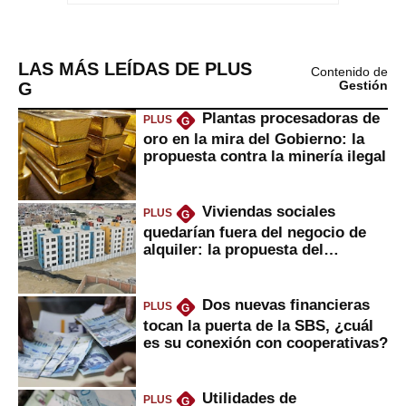
LAS MÁS LEÍDAS DE PLUS
Contenido de
G
Gestión
Plantas procesadoras de
PLUS
G
oro en la mira del Gobierno: la
propuesta contra la minería ilegal
Viviendas sociales
PLUS
G
quedarían fuera del negocio de
alquiler: la propuesta del
gobierno
Dos nuevas financieras
PLUS
G
tocan la puerta de la SBS, ¿cuál
es su conexión con cooperativas?
Utilidades de
PLUS
G