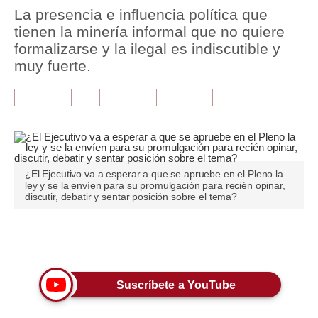
La presencia e influencia política que
Tu Dinero
tienen la minería informal que no quiere
formalizarse y la ilegal es indiscutible y
Finanzas Personales
muy fuerte.
Inmobiliarias
Plus G
Opinión
Editorial
¿El Ejecutivo va a esperar a que se apruebe en el Pleno la
ley y se la envíen para su promulgación para recién opinar,
discutir, debatir y sentar posición sobre el tema?
Pregunta de hoy
Blogs
Únete a nuestro canal
Tendencias
Lujo
Suscríbete a YouTube
Viajes