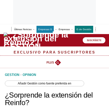
Últimas Noticias
Empresas G
Empresas
G de Gestión
Finanzas
Lo último
Peru Quiosco
SUSCRÍBETE
Portada
EXCLUSIVO PARA SUSCRIPTORES
Empresas
PLUS
G
Management & Empleo
GESTION
>
OPINION
Economía
Añadir
Gestión
como fuente preferida en
Mercados
¿Sorprende la extensión del
Perú
Reinfo?
Política