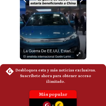
Notas Contratadas
Podcast
Gestión TV
Videos
Fotogalerías
Abelardo De La Espriella Se Reúne Con Javier Milei En Cali | Gestión Mundo
La Guerra De EE.UU. Estaría Beneficiando A China | Gestión Mundo
El presidente electo de Colombia, Abelardo de la Espriella, sostuvo una reunión bilateral en Cali con el mandatario argentino Javier Milei. El encuentro se dio pocas horas antes de la ceremonia de investidura presidencial para el periodo 2026-2030, marcando el inicio de una nueva alianza estratégica regional. #DeLaEspriella #JavierMilei #Colombia #Argentina #PoliticaLatina #Shorts 👉 Suscríbete y activa la campana para no perderte nuestro análisis diario. 🌎 Síguenos en nuestras redes sociales: 📌 Web oficial: https://gestion.pe/mundo/ 📌 LinkedIn: http://bit.ly/3HYIET0 📌 X (Twitter): http://bit.ly/4noZtX9 📌 TikTok: http://bit.ly/4evB6TO
El analista internacional Guido Larson cuestiona la estrategia comercial estadounidense. Menciona los aranceles impuestos incluso a países latinoamericanos y contrasta esa política con el avance de China. Además, señala que Pekín controla aproximadamente el 90% del mercado de tierras raras y concluye con una paradoja: el conflicto iniciado por Washington estaría beneficiando indirectamente a uno de sus principales competidores. 🚀 ¿Quieres entender el mundo sin ruido? Únete a nuestra comunidad y forma parte del cambio. #GestiónNewsroomLive #NoticiasGlobales #AnálisisGeopolítico #EconomíaMundial #IA #Geopolítica #LatinosEnUSA #NoticiasEnEspañol 👉 Suscríbete y activa la campana para no perderte nuestro análisis diario. 🌎 Síguenos en nuestras redes sociales: 📌 Web oficial: https://gestion.pe/mundo/ 📌 LinkedIn: http://bit.ly/3HYIET0 📌 X (Twitter): http://bit.ly/4noZtX9 📌 TikTok: http://bit.ly/4evB6TO
gestion.pe
¿quiénes
Somos?
Términos
Y
Condiciones
Política
De
Privacidad