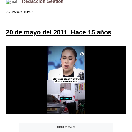
Redacción Gestión
Moda
20/05/2026 19H02
Estilos
20 de mayo del 2011. Hace 15 años
Mundo
EEUU
México
España
Internacional
Tecnología
Club del Suscriptor
Mix
G de Gestión