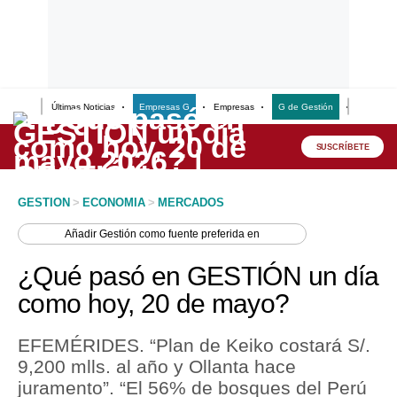
Últimas Noticias
Empresas G
Empresas
G de Gestión
Finanzas
Lo último
Peru Quiosco
SUSCRÍBETE
Portada
GESTION
>
ECONOMIA
>
MERCADOS
Empresas
Añadir
Gestión
como fuente preferida en
Management & Empleo
¿Qué pasó en GESTIÓN un día
Economía
como hoy, 20 de mayo?
Mercados
EFEMÉRIDES. “Plan de Keiko costará S/.
Perú
9,200 mlls. al año y Ollanta hace
juramento”. “El 56% de bosques del Perú
Política