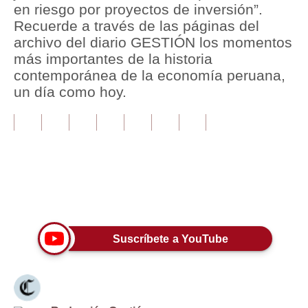
en riesgo por proyectos de inversión”.
Recuerde a través de las páginas del
Tu Dinero
archivo del diario GESTIÓN los momentos
Finanzas Personales
más importantes de la historia
contemporánea de la economía peruana,
Inmobiliarias
un día como hoy.
Plus G
Opinión
Editorial
Pregunta de hoy
Únete a nuestro canal
Blogs
Suscríbete a YouTube
Tendencias
Lujo
Viajes