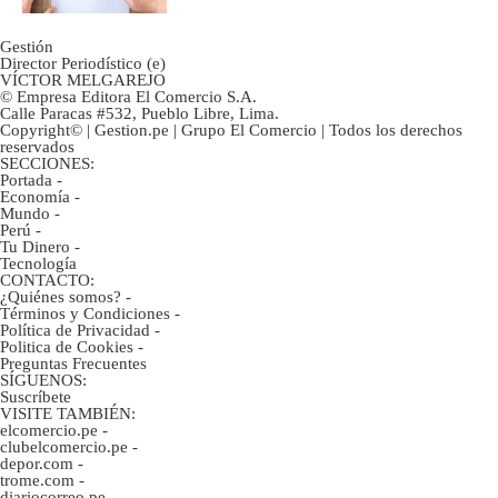
Gestión
Director Periodístico (e)
VÍCTOR MELGAREJO
© Empresa Editora El Comercio S.A.
Calle Paracas #532, Pueblo Libre, Lima.
Copyright© | Gestion.pe | Grupo El Comercio | Todos los derechos
reservados
SECCIONES:
Portada
-
Economía
-
Mundo
-
Perú
-
Tu Dinero
-
Tecnología
CONTACTO:
¿Quiénes somos?
-
Términos y Condiciones
-
Política de Privacidad
-
Politica de Cookies
-
Preguntas Frecuentes
SÍGUENOS:
Suscríbete
VISITE TAMBIÉN:
elcomercio.pe
-
clubelcomercio.pe
-
depor.com
-
trome.com
-
diariocorreo.pe
-