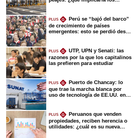
usuarios?
Perú se “bajó del barco”
PLUS
G
de crecimiento de países
emergentes: esto se perdió desde
2022
UTP, UPN y Senati: las
PLUS
G
razones por la que los capitalinos
las prefieren para estudiar
Puerto de Chancay: lo
PLUS
G
que trae la marcha blanca por
uso de tecnología de EE.UU. en
mercancías
Peruanos que venden
PLUS
G
propiedades, reciben herencia o
utilidades: ¿cuál es su nueva
inversión clave?