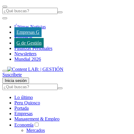
Últimas Noticias
Empresas G
Empresas
G de Gestión
Finanzas Personales
Newsletters
Mundial 2026
Suscríbete
Inicia sesión
Lo último
Peru Quiosco
Portada
Empresas
Management & Empleo
Economía
Mercados