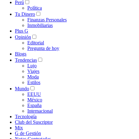
Perú
Política
Tu Dinero
Finanzas Personales
Inmobiliarias
Plus G
Opinión
Editorial
Pregunta de hoy
Blogs
Tendencias
Lujo
Viajes
Moda
Estilos
Mundo
EEUU
México
España
Internacional
Tecnología
Club del Suscriptor
Mix
G de Gestión
Notas Contratadas