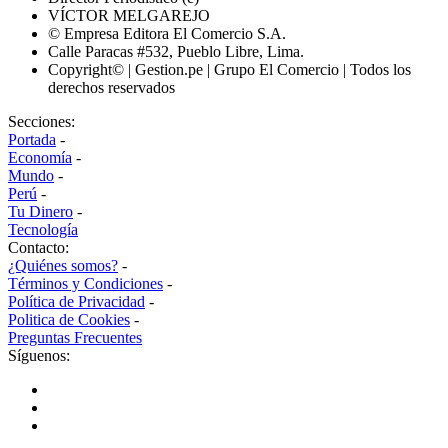
VÍCTOR MELGAREJO
© Empresa Editora El Comercio S.A.
Calle Paracas #532, Pueblo Libre, Lima.
Copyright© | Gestion.pe | Grupo El Comercio | Todos los
derechos reservados
Secciones:
Portada
-
Economía
-
Mundo
-
Perú
-
Tu Dinero
-
Tecnología
Contacto:
¿Quiénes somos?
-
Términos y Condiciones
-
Política de Privacidad
-
Politica de Cookies
-
Preguntas Frecuentes
Síguenos: