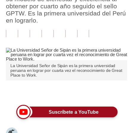
obtener por cuarto año seguido el sello
Tu Dinero
GPTW. Es la primera universidad del Perú
en lograrlo.
Finanzas Personales
Inmobiliarias
Plus G
Opinión
La Universidad Señor de Sipán es la primera universidad
peruana en lograr por cuarta vez el reconocimiento de Great
Editorial
Place to Work.
Pregunta de hoy
Únete a nuestro canal
Blogs
Tendencias
Suscríbete a YouTube
Lujo
Viajes