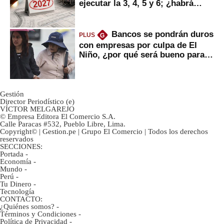
ejecutar la 3, 4, 5 y 6; ¿habrá
avances?
Bancos se pondrán duros
PLUS
G
con empresas por culpa de El
Niño, ¿por qué será bueno para
ahorristas?
Gestión
Director Periodístico (e)
VÍCTOR MELGAREJO
© Empresa Editora El Comercio S.A.
Calle Paracas #532, Pueblo Libre, Lima.
Copyright© | Gestion.pe | Grupo El Comercio | Todos los derechos
reservados
SECCIONES:
Portada
-
Economía
-
Mundo
-
Perú
-
Tu Dinero
-
Tecnología
CONTACTO:
¿Quiénes somos?
-
Términos y Condiciones
-
Política de Privacidad
-