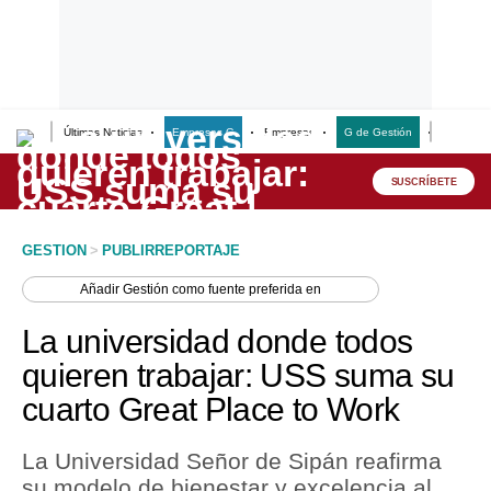
Últimas Noticias
Empresas G
Empresas
G de Gestión
Finanzas
Lo último
Peru Quiosco
SUSCRÍBETE
Portada
GESTION
>
PUBLIRREPORTAJE
Empresas
Añadir
Gestión
como fuente preferida en
Management & Empleo
La universidad donde todos
Economía
quieren trabajar: USS suma su
cuarto Great Place to Work
Mercados
Perú
La Universidad Señor de Sipán reafirma
su modelo de bienestar y excelencia al
Política