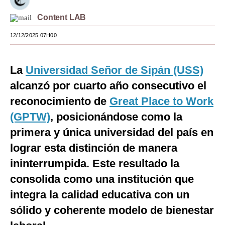
Moda
Content LAB
Estilos
12/12/2025 07H00
Mundo
La
Universidad Señor de Sipán (USS)
EEUU
alcanzó por cuarto año consecutivo el
México
reconocimiento de
Great Place to Work
(GPTW)
, posicionándose como la
España
primera y única universidad del país en
Internacional
lograr esta distinción de manera
Tecnología
ininterrumpida. Este resultado la
Club del Suscriptor
consolida como una institución que
integra la calidad educativa con un
Mix
sólido y coherente modelo de bienestar
G de Gestión