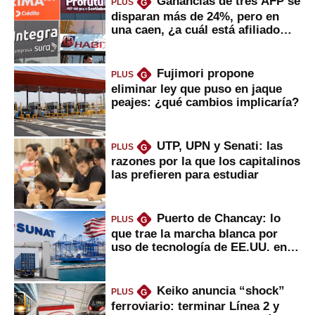
Ganancias de tres AFP se
PLUS
G
disparan más de 24%, pero en
una caen, ¿a cuál está afiliado
usted?
Fujimori propone
PLUS
G
eliminar ley que puso en jaque
peajes: ¿qué cambios implicaría?
UTP, UPN y Senati: las
PLUS
G
razones por la que los capitalinos
las prefieren para estudiar
Puerto de Chancay: lo
PLUS
G
que trae la marcha blanca por
uso de tecnología de EE.UU. en
mercancías
Keiko anuncia “shock”
PLUS
G
ferroviario: terminar Línea 2 y