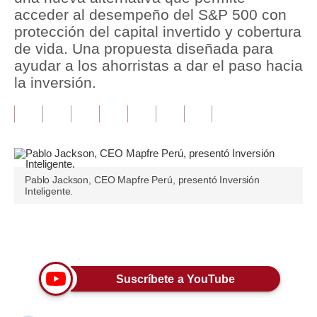
acceder al desempeño del S&P 500 con
Tu Dinero
protección del capital invertido y cobertura
de vida. Una propuesta diseñada para
Finanzas Personales
ayudar a los ahorristas a dar el paso hacia
la inversión.
Inmobiliarias
Plus G
Opinión
Editorial
Pablo Jackson, CEO Mapfre Perú, presentó Inversión
Inteligente.
Pregunta de hoy
Blogs
Únete a nuestro canal
Tendencias
Suscríbete a YouTube
Lujo
Viajes