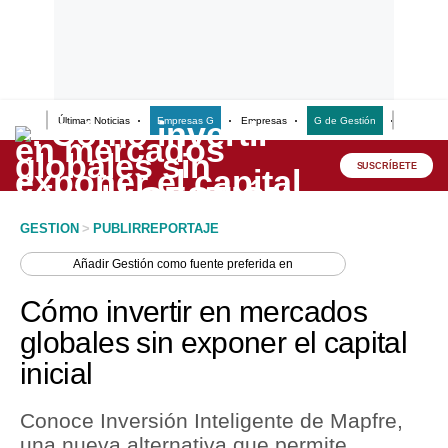
Últimas Noticias
Empresas G
Empresas
G de Gestión
Finanzas
Lo último
Peru Quiosco
SUSCRÍBETE
Portada
GESTION
>
PUBLIRREPORTAJE
Empresas
Añadir
Gestión
como fuente preferida en
Management & Empleo
Cómo invertir en mercados
Economía
globales sin exponer el capital
inicial
Mercados
Perú
Conoce Inversión Inteligente de Mapfre,
una nueva alternativa que permite
Política