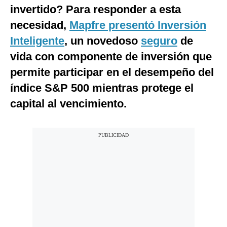
invertido? Para responder a esta
Notas Contratadas
necesidad,
Mapfre presentó Inversión
Podcast
Inteligente
, un novedoso
seguro
de
Gestión TV
vida con componente de inversión que
permite participar en el desempeño del
Videos
índice S&P 500 mientras protege el
Fotogalerías
capital al vencimiento.
gestion.pe
¿quiénes
Somos?
Términos
Y
Condiciones
Política
De
Privacidad