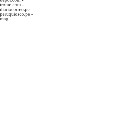
depor.com
-
trome.com
-
diariocorreo.pe
-
peruquiosco.pe
-
mag