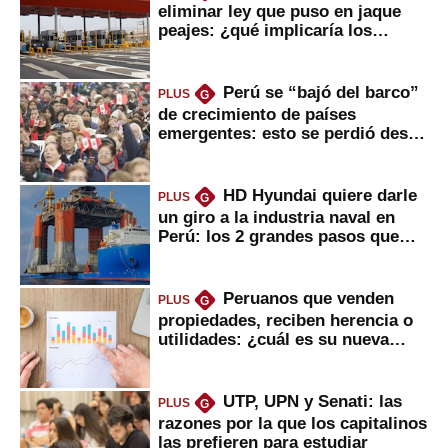
eliminar ley que puso en jaque
peajes: ¿qué implicaría los
usuarios?
Perú se “bajó del barco”
PLUS
G
de crecimiento de países
emergentes: esto se perdió desde
2022
HD Hyundai quiere darle
PLUS
G
un giro a la industria naval en
Perú: los 2 grandes pasos que
daría
Peruanos que venden
PLUS
G
propiedades, reciben herencia o
utilidades: ¿cuál es su nueva
inversión clave?
UTP, UPN y Senati: las
PLUS
G
razones por la que los capitalinos
las prefieren para estudiar