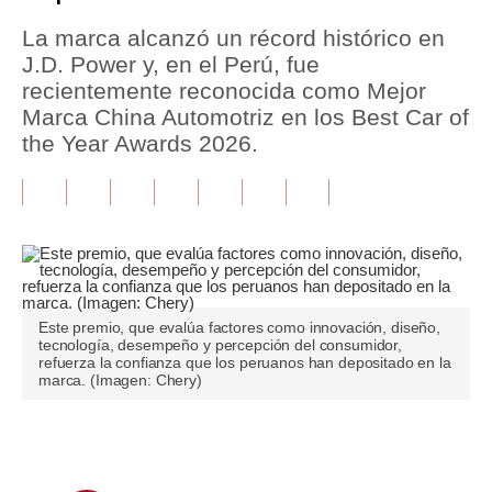
La marca alcanzó un récord histórico en
Tu Dinero
J.D. Power y, en el Perú, fue
Finanzas Personales
recientemente reconocida como Mejor
Marca China Automotriz en los Best Car of
Inmobiliarias
the Year Awards 2026.
Plus G
Opinión
Editorial
Pregunta de hoy
Este premio, que evalúa factores como innovación, diseño,
tecnología, desempeño y percepción del consumidor,
Blogs
refuerza la confianza que los peruanos han depositado en la
marca. (Imagen: Chery)
Tendencias
Lujo
Únete a nuestro canal
Viajes