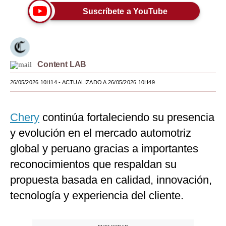
Suscríbete a YouTube
Moda
Estilos
Mundo
Content LAB
EEUU
26/05/2026 10H14
- ACTUALIZADO A 26/05/2026 10H49
México
Chery
continúa fortaleciendo su presencia
España
y evolución en el mercado automotriz
Internacional
global y peruano gracias a importantes
Tecnología
reconocimientos que respaldan su
Club del Suscriptor
propuesta basada en calidad, innovación,
tecnología y experiencia del cliente.
Mix
G de Gestión