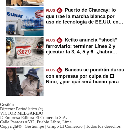
Puerto de Chancay: lo
PLUS
G
que trae la marcha blanca por
uso de tecnología de EE.UU. en
mercancías
Keiko anuncia “shock”
PLUS
G
ferroviario: terminar Línea 2 y
ejecutar la 3, 4, 5 y 6; ¿habrá
avances?
Bancos se pondrán duros
PLUS
G
con empresas por culpa de El
Niño, ¿por qué será bueno para
ahorristas?
Gestión
Director Periodístico (e)
VÍCTOR MELGAREJO
© Empresa Editora El Comercio S.A.
Calle Paracas #532, Pueblo Libre, Lima.
Copyright© | Gestion.pe | Grupo El Comercio | Todos los derechos