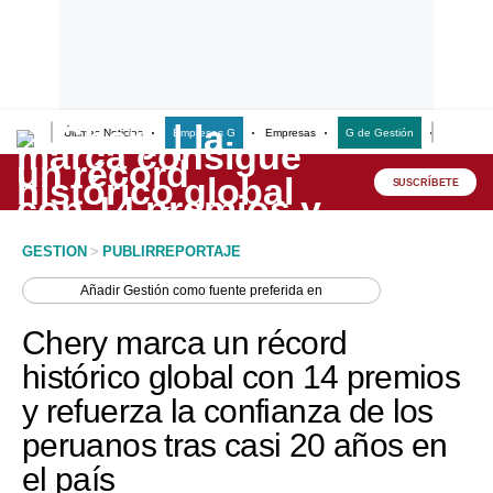
Últimas Noticias
Empresas G
Empresas
G de Gestión
Finanzas
Lo último
Peru Quiosco
SUSCRÍBETE
Portada
GESTION
>
PUBLIRREPORTAJE
Empresas
Añadir
Gestión
como fuente preferida en
Management & Empleo
Chery marca un récord
Economía
histórico global con 14 premios
y refuerza la confianza de los
Mercados
peruanos tras casi 20 años en
Perú
el país
Política