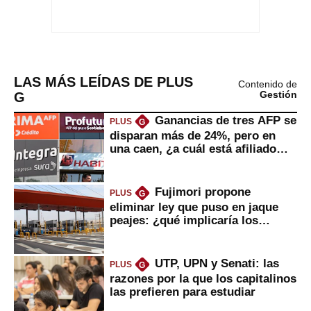
LAS MÁS LEÍDAS DE PLUS
Contenido de
G
Gestión
Ganancias de tres AFP se
PLUS
G
disparan más de 24%, pero en
una caen, ¿a cuál está afiliado
usted?
Fujimori propone
PLUS
G
eliminar ley que puso en jaque
peajes: ¿qué implicaría los
usuarios?
UTP, UPN y Senati: las
PLUS
G
razones por la que los capitalinos
las prefieren para estudiar