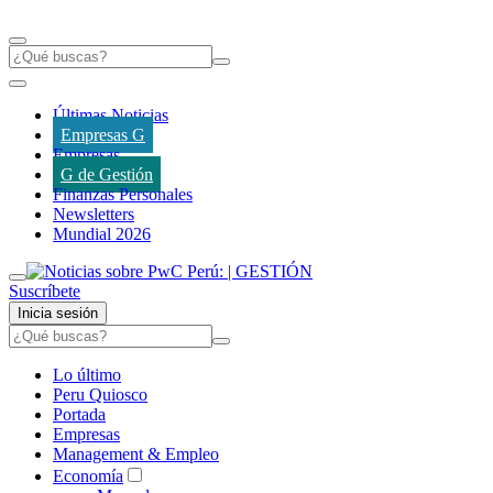
Últimas Noticias
Empresas G
Empresas
G de Gestión
Finanzas Personales
Newsletters
Mundial 2026
Suscríbete
Inicia sesión
Lo último
Peru Quiosco
Portada
Empresas
Management & Empleo
Economía