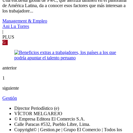
Una encuesta global de PwC, que aterriza también en el panorama
de América Latina, da a conocer esos factores que más interesan a
los trabajadore...
Management & Empleo
Ani Lu Torres
|
PLUS
G
anterior
1
siguiente
Gestión
Director Periodístico (e)
VÍCTOR MELGAREJO
© Empresa Editora El Comercio S.A.
Calle Paracas #532, Pueblo Libre, Lima.
Copyright© | Gestion.pe | Grupo El Comercio | Todos los