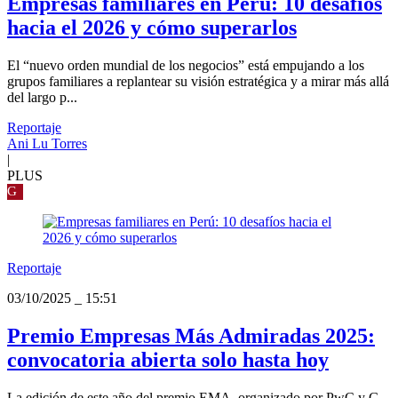
Empresas familiares en Perú: 10 desafíos
hacia el 2026 y cómo superarlos
El “nuevo orden mundial de los negocios” está empujando a los
grupos familiares a replantear su visión estratégica y a mirar más allá
del largo p...
Reportaje
Ani Lu Torres
|
PLUS
G
Reportaje
03/10/2025
_
15:51
Premio Empresas Más Admiradas 2025:
convocatoria abierta solo hasta hoy
La edición de este año del premio EMA, organizado por PwC y G