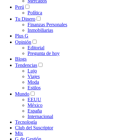
Mercados
Perú
Política
Tu Dinero
Finanzas Personales
Inmobiliarias
Plus G
Opinión
Editorial
Pregunta de hoy
Blogs
Tendencias
Lujo
Viajes
Moda
Estilos
Mundo
EEUU
México
España
Internacional
Tecnología
Club del Suscriptor
Mix
G de Gestión