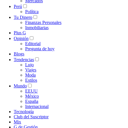
Mercados
Perú
Política
Tu Dinero
Finanzas Personales
Inmobiliarias
Plus G
Opinión
Editorial
Pregunta de hoy
Blogs
Tendencias
Lujo
Viajes
Moda
Estilos
Mundo
EEUU
México
España
Internacional
Tecnología
Club del Suscriptor
Mix
G de Gestión