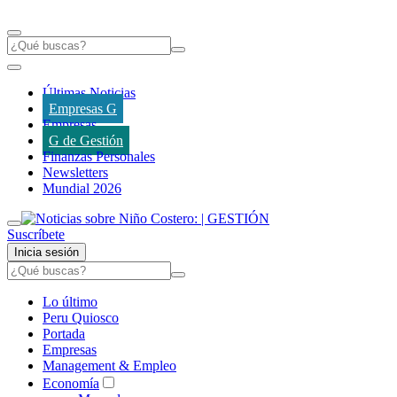
Últimas Noticias
Empresas G
Empresas
G de Gestión
Finanzas Personales
Newsletters
Mundial 2026
Suscríbete
Inicia sesión
Lo último
Peru Quiosco
Portada
Empresas
Management & Empleo
Economía