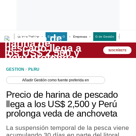
Últimas Noticias
Empresas G
Empresas
G de Gestión
Finanzas
Lo último
Peru Quiosco
SUSCRÍBETE
Portada
GESTION
>
PERU
Empresas
Añadir
Gestión
como fuente preferida en
Management & Empleo
Precio de harina de pescado
Economía
llega a los US$ 2,500 y Perú
prolonga veda de anchoveta
Mercados
Perú
La suspensión temporal de la pesca viene
acumulando 30 días en parte del litoral
Política