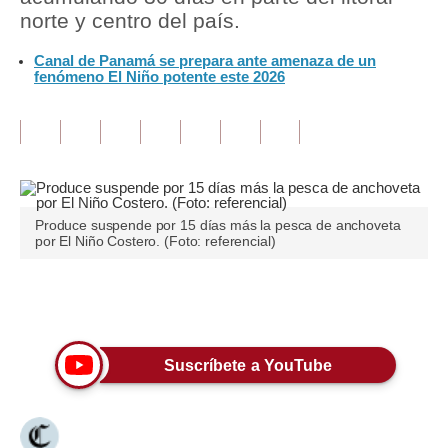
norte y centro del país.
Tu Dinero
Canal de Panamá se prepara ante amenaza de un
fenómeno El Niño potente este 2026
Finanzas Personales
Inmobiliarias
Plus G
Opinión
Produce suspende por 15 días más la pesca de anchoveta
Editorial
por El Niño Costero. (Foto: referencial)
Pregunta de hoy
Únete a nuestro canal
Blogs
Tendencias
Suscríbete a YouTube
Lujo
Viajes