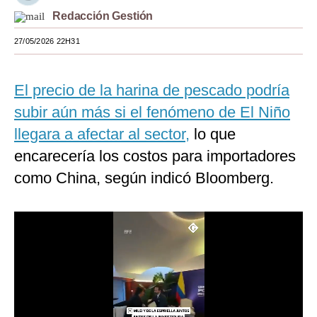
Redacción Gestión
Moda
27/05/2026 22H31
Estilos
Mundo
El precio de la harina de pescado podría
EEUU
subir aún más si el fenómeno de El Niño
llegara a afectar al sector,
lo que
México
encarecería los costos para importadores
España
como China, según indicó Bloomberg.
Internacional
Tecnología
Club del Suscriptor
Mix
G de Gestión