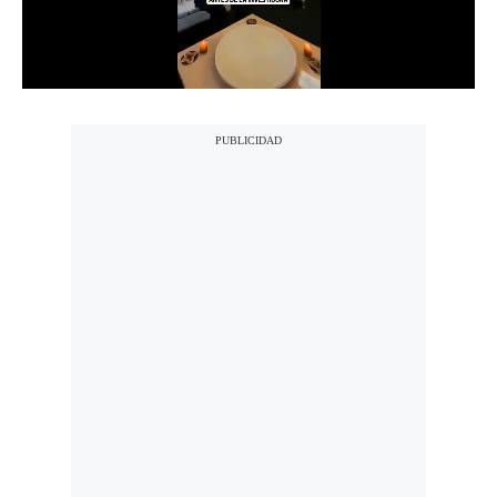
Notas Contratadas
Podcast
Gestión TV
Videos
Fotogalerías
gestion.pe
¿quiénes
Somos?
Términos
Y
Condiciones
Política
De
Privacidad