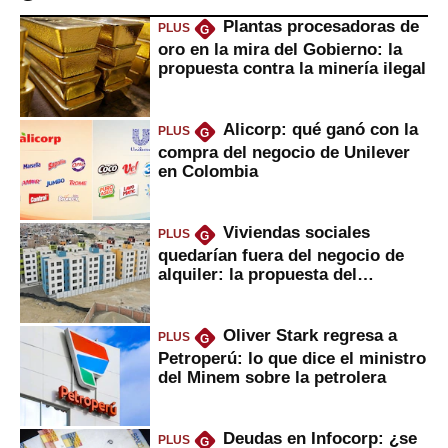
Plantas procesadoras de
PLUS
G
oro en la mira del Gobierno: la
propuesta contra la minería ilegal
Alicorp: qué ganó con la
PLUS
G
compra del negocio de Unilever
en Colombia
Viviendas sociales
PLUS
G
quedarían fuera del negocio de
alquiler: la propuesta del
gobierno
Oliver Stark regresa a
PLUS
G
Petroperú: lo que dice el ministro
del Minem sobre la petrolera
Deudas en Infocorp: ¿se
PLUS
G