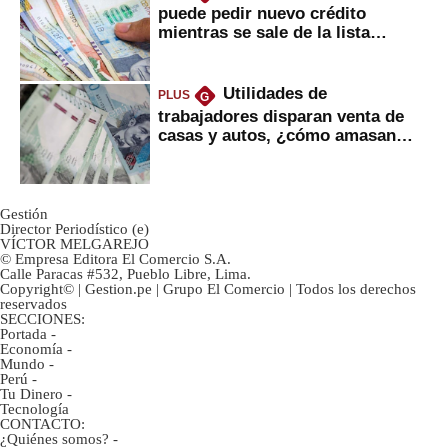
puede pedir nuevo crédito
mientras se sale de la lista
negra?
Utilidades de
PLUS
G
trabajadores disparan venta de
casas y autos, ¿cómo amasan
tanta liquidez?
Gestión
Director Periodístico (e)
VÍCTOR MELGAREJO
© Empresa Editora El Comercio S.A.
Calle Paracas #532, Pueblo Libre, Lima.
Copyright© | Gestion.pe | Grupo El Comercio | Todos los derechos
reservados
SECCIONES:
Portada
-
Economía
-
Mundo
-
Perú
-
Tu Dinero
-
Tecnología
CONTACTO:
¿Quiénes somos?
-