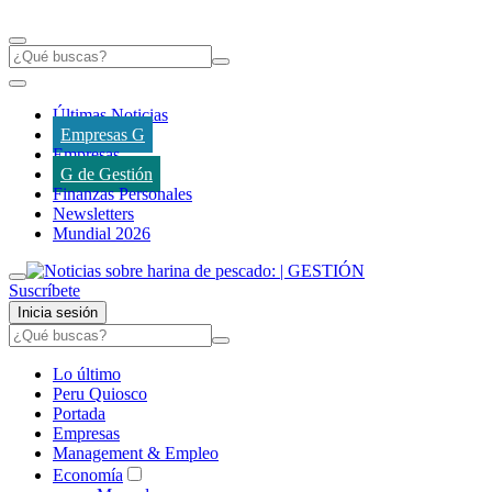
Últimas Noticias
Empresas G
Empresas
G de Gestión
Finanzas Personales
Newsletters
Mundial 2026
Suscríbete
Inicia sesión
Lo último
Peru Quiosco
Portada
Empresas
Management & Empleo
Economía