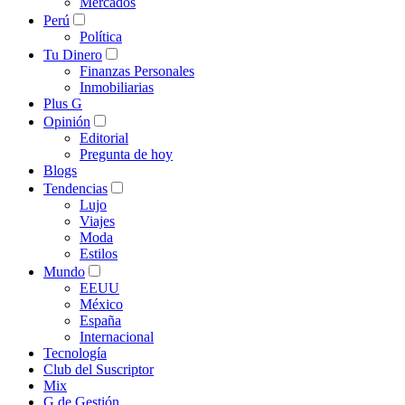
Mercados
Perú
Política
Tu Dinero
Finanzas Personales
Inmobiliarias
Plus G
Opinión
Editorial
Pregunta de hoy
Blogs
Tendencias
Lujo
Viajes
Moda
Estilos
Mundo
EEUU
México
España
Internacional
Tecnología
Club del Suscriptor
Mix
G de Gestión