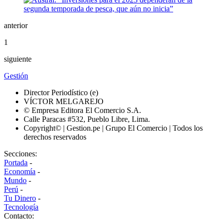
anterior
1
siguiente
Gestión
Director Periodístico (e)
VÍCTOR MELGAREJO
© Empresa Editora El Comercio S.A.
Calle Paracas #532, Pueblo Libre, Lima.
Copyright© | Gestion.pe | Grupo El Comercio | Todos los
derechos reservados
Secciones:
Portada
-
Economía
-
Mundo
-
Perú
-
Tu Dinero
-
Tecnología
Contacto: