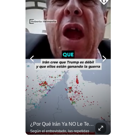
Notas Contratadas
Podcast
Gestión TV
Videos
Fotogalerías
gestion.pe
¿quiénes
Somos?
Términos
Y
Condiciones
¿Qué Pasa Si Irán CIERRA El Estrecho De Ormuz? | #radar24
¿Por Qué Irán Ya NO Le Teme A Donald Trump? | #radar24
Política
De
Un eventual control iraní sobre el estrecho de Ormuz cambiaría radicalmente el equilibrio de poder, así lo explicó el analista Roberto Heimovits. Además, explicó que países como Arabia Saudita, Qatar, Emiratos Árabes Unidos, Irak y Kuwait dependen de esa ruta para exportar petróleo, gas y fertilizantes. #Geopolitica #Irán #EstrechoDeOrmuz #Petroleo #NoticiasInternacionales #RobertoHeimovits #Shorts 👉 Suscríbete y activa la campana para no perderte nuestro análisis diario. 🌎 Síguenos en nuestras redes sociales: 📌 Web oficial: https://gestion.pe/mundo/ 📌 LinkedIn: http://bit.ly/3HYIET0 📌 X (Twitter): http://bit.ly/4noZtX9 📌 TikTok: http://bit.ly/4evB6TO
Según el entrevistado, las repetidas amenazas de Donald Trump y sus posteriores retrocesos habrían reducido su credibilidad ante Irán. Los nuevos sectores radicales iraníes interpretarían esta conducta como una señal de debilidad y considerarían que resistir durante meses frente a Estados Unidos ya representa una victoria. #DonaldTrump #Irán #EstadosUnidos #Geopolitica #NoticiasInternacionales #Shorts #MedioOriente 👉 Suscríbete y activa la campana para no perderte nuestro análisis diario. 🌎 Síguenos en nuestras redes sociales: 📌 Web oficial: https://gestion.pe/mundo/ 📌 LinkedIn: http://bit.ly/3HYIET0 📌 X (Twitter): http://bit.ly/4noZtX9 📌 TikTok: http://bit.ly/4evB6TO
Privacidad