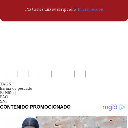
TAGS
harina de pescado
|
El Niño
|
FAO
|
SNI