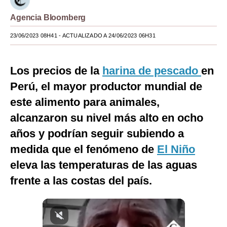
Moda
Agencia Bloomberg
Estilos
23/06/2023 08H41
- ACTUALIZADO A 24/06/2023 06H31
Mundo
Los precios de la
harina de pescado
en
EEUU
Perú, el mayor productor mundial de
México
este alimento para animales,
alcanzaron su nivel más alto en ocho
España
años y podrían seguir subiendo a
Internacional
medida que el fenómeno de
El Niño
Tecnología
eleva las temperaturas de las aguas
Club del Suscriptor
frente a las costas del país.
Mix
G de Gestión