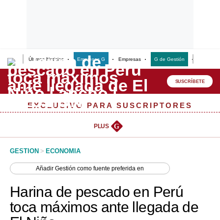
Últimas Noticias
Empresas G
Empresas
G de Gestión
Finanzas
Lo último
Peru Quiosco
SUSCRÍBETE
Portada
EXCLUSIVO PARA SUSCRIPTORES
Empresas
PLUS
G
Management & Empleo
GESTION
>
ECONOMIA
Economía
Añadir
Gestión
como fuente preferida en
Mercados
Harina de pescado en Perú
Perú
toca máximos ante llegada de
Política