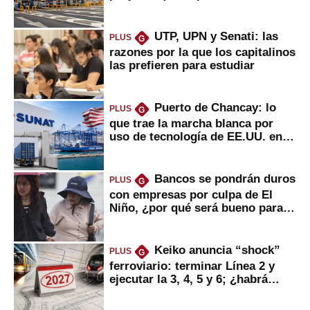
usuarios?
UTP, UPN y Senati: las
PLUS
G
razones por la que los capitalinos
las prefieren para estudiar
Puerto de Chancay: lo
PLUS
G
que trae la marcha blanca por
uso de tecnología de EE.UU. en
mercancías
Bancos se pondrán duros
PLUS
G
con empresas por culpa de El
Niño, ¿por qué será bueno para
ahorristas?
Keiko anuncia “shock”
PLUS
G
ferroviario: terminar Línea 2 y
ejecutar la 3, 4, 5 y 6; ¿habrá
avances?