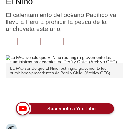
El Niño
Tu Dinero
El calentamiento del océano Pacífico ya
llevó a Perú a prohibir la pesca de la
Finanzas Personales
anchoveta este año,
Inmobiliarias
Plus G
Opinión
La FAO señaló que El Niño restringirá gravemente los
Editorial
suministros procedentes de Perú y Chile. (Archivo GEC)
Pregunta de hoy
Únete a nuestro canal
Blogs
Tendencias
Suscríbete a YouTube
Lujo
Viajes