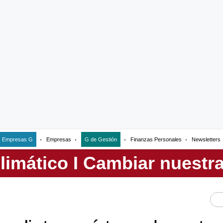
Empresas G
Empresas
G de Gestión
Finanzas Personales
Newsletters