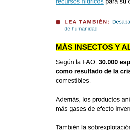
recursos hídricos
para su c
LEA TAMBIÉN:
Desapar
de humanidad
MÁS INSECTOS Y A
Según la FAO,
30.000 esp
como resultado de la cris
comestibles.
Además, los productos an
más gases de efecto inver
También la sobrexplotació