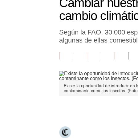
Cambiar nuestra
Finanzas Personales
cambio climáti
Inmobiliarias
Según la FAO, 30.000 espec
Plus G
algunas de ellas comestibl
Opinión
Editorial
Pregunta de hoy
Blogs
Existe la oportunidad de introducir en
contaminante como los insectos. (Foto:
Tendencias
Lujo
Únete a nuestro canal
Viajes
Moda