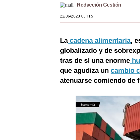
Redacción Gestión
Estilos
22/06/2023 03H15
Mundo
EEUU
La
cadena alimentaria
, 
México
globalizado y de sobrexp
España
tras de sí una enorme
hu
Internacional
que agudiza un
cambio c
atenuarse comiendo de f
Tecnología
Club del Suscriptor
Mix
G de Gestión
Notas Contratadas