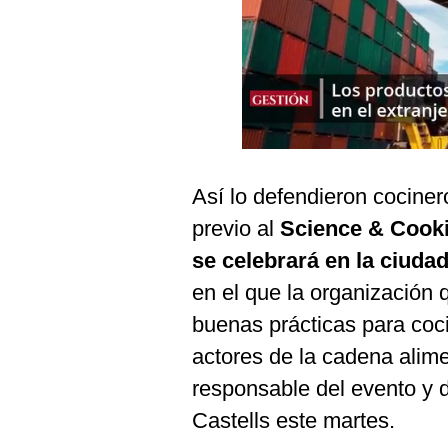
Podcast
Gestión TV
Videos
Fotogalerías
Así lo defendieron cocine
gestion.pe
previo al
Science & Cook
¿quiénes
se celebrará en la ciuda
Somos?
en el que la organización 
Términos
buenas prácticas para coc
Y
Condiciones
actores de la cadena alime
Política
responsable del evento y 
De
Privacidad
Castells este martes.
Politica