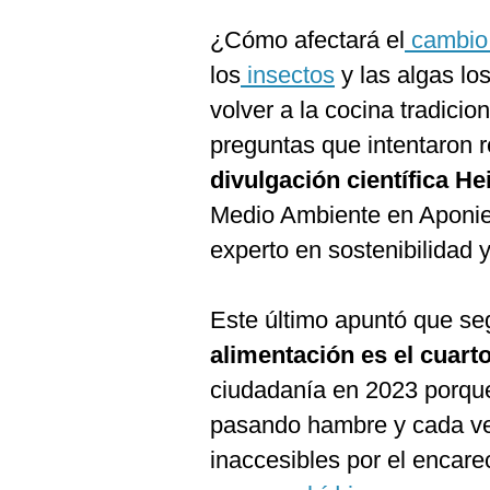
De
Cookies
¿Cómo afectará el
cambio 
Preguntas
los
insectos
y las algas lo
Frecuentes
volver a la cocina tradici
preguntas que intentaron 
divulgación científica H
Medio Ambiente en Aponie
experto en sostenibilidad 
Este último apuntó que se
alimentación es el cuart
ciudadanía en 2023 porqu
pasando hambre y cada ve
inaccesibles por el encarec