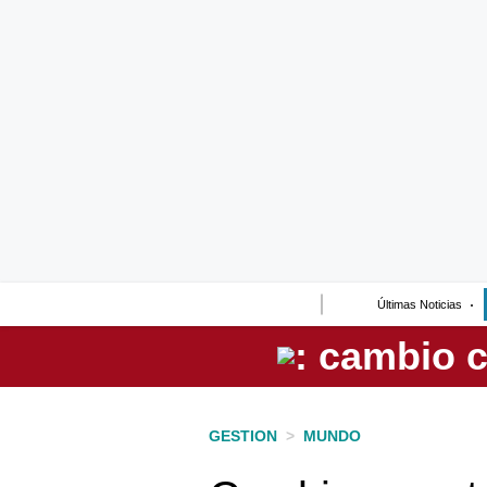
Lo último
Peru Quiosco
Portada
Empresas
Management & Empleo
Economía
Últimas Noticias
Mercados
Perú
Política
GESTION
>
MUNDO
Tu Dinero