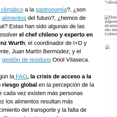
climático
a la
gastronomía
?, ¿son
s
alimentos
del futuro?, ¿hemos de
onal? Estas han sido algunas de las
resolver
el chef chileno y experto en
einz Wurth
; el coordinador de I+D y
nte, Juan Martín Bermúdez; y el
y
gestión de residuos
Oriol Vilaseca.
gún la
FAO
, la crisis de acceso a la
o riesgo global
en la percepción de la
e cada vez existen más personas
z los alimentos resultan más
imiento del transporte y la falta de