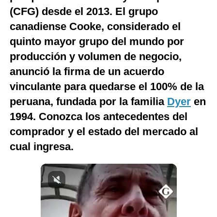
(CFG) desde el 2013. El grupo
Notas Contratadas
canadiense Cooke, considerado el
Podcast
quinto mayor grupo del mundo por
Gestión TV
producción y volumen de negocio,
Videos
anunció la firma de un acuerdo
vinculante para quedarse el 100% de la
Fotogalerías
peruana, fundada por la familia
Dyer
en
1994. Conozca los antecedentes del
comprador y el estado del mercado al
gestion.pe
cual ingresa.
¿quiénes
Somos?
Términos
Y
Condiciones
Política
De
Privacidad