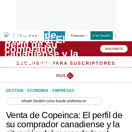
Últimas Noticias
Empresas G
Empresas
G de Gestión
Finanzas
Lo último
Peru Quiosco
SUSCRÍBETE
Portada
EXCLUSIVO PARA SUSCRIPTORES
Empresas
PLUS
G
Management & Empleo
GESTION
>
ECONOMIA
>
EMPRESAS
Economía
Añadir
Gestión
como fuente preferida en
Mercados
Venta de Copeinca: El perfil de
Perú
su comprador canadiense y la
Política