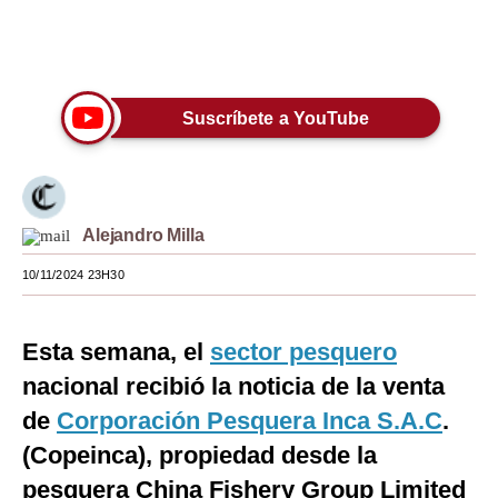
Moda
Únete a nuestro canal
Estilos
Suscríbete a YouTube
Mundo
EEUU
México
Alejandro Milla
España
10/11/2024 23H30
Internacional
Tecnología
Esta semana, el
sector pesquero
nacional recibió la noticia de la venta
Club del Suscriptor
de
Corporación Pesquera Inca S.A.C
.
Mix
(Copeinca), propiedad desde la
G de Gestión
pesquera China Fishery Group Limited