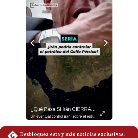
Politica
De
Cookies
Preguntas
Frecuentes
¿Se ROMPEN Las Relaciones Entre Brasil Y Argentina? | Gestión Mundo
¿Qué Pasa Si Irán CIERRA El Estrecho De Ormuz? | #radar24
Brasil pidió formalmente que Argentina retire a su embajador tras los cruces verbales entre Javier Milei y Lula da Silva. La crisis bilateral alcanza su punto más crítico en años. #PoliticaLatinoamericana #CrisisDiplomatica #MileiVsLula #BuenosAires #NoticiasDeHoy #Shorts 👉 Suscríbete y activa la campana para no perderte nuestro análisis diario. 🌎 Síguenos en nuestras redes sociales: 📌 Web oficial: https://gestion.pe/mundo/ 📌 LinkedIn: http://bit.ly/3HYIET0 📌 X (Twitter): http://bit.ly/4noZtX9 📌 TikTok: http://bit.ly/4evB6TO
Un eventual control iraní sobre el estrecho de Ormuz cambiaría radicalmente el equilibrio de poder, así lo explicó el analista Roberto Heimovits. Además, explicó que países como Arabia Saudita, Qatar, Emiratos Árabes Unidos, Irak y Kuwait dependen de esa ruta para exportar petróleo, gas y fertilizantes. #Geopolitica #Irán #EstrechoDeOrmuz #Petroleo #NoticiasInternacionales #RobertoHeimovits #Shorts 👉 Suscríbete y activa la campana para no perderte nuestro análisis diario. 🌎 Síguenos en nuestras redes sociales: 📌 Web oficial: https://gestion.pe/mundo/ 📌 LinkedIn: http://bit.ly/3HYIET0 📌 X (Twitter): http://bit.ly/4noZtX9 📌 TikTok: http://bit.ly/4evB6TO