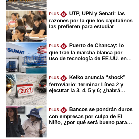
usuarios?
UTP, UPN y Senati: las
PLUS
G
razones por la que los capitalinos
las prefieren para estudiar
Puerto de Chancay: lo
PLUS
G
que trae la marcha blanca por
uso de tecnología de EE.UU. en
mercancías
Keiko anuncia “shock”
PLUS
G
ferroviario: terminar Línea 2 y
ejecutar la 3, 4, 5 y 6; ¿habrá
avances?
Bancos se pondrán duros
PLUS
G
con empresas por culpa de El
Niño, ¿por qué será bueno para
ahorristas?