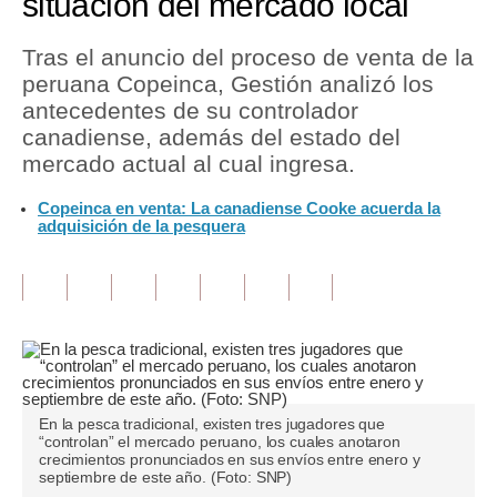
situación del mercado local
Tu Dinero
Tras el anuncio del proceso de venta de la
peruana Copeinca, Gestión analizó los
Finanzas Personales
antecedentes de su controlador
Inmobiliarias
canadiense, además del estado del
mercado actual al cual ingresa.
Plus G
Copeinca en venta: La canadiense Cooke acuerda la
Opinión
adquisición de la pesquera
Editorial
Pregunta de hoy
Blogs
Tendencias
En la pesca tradicional, existen tres jugadores que
Lujo
“controlan” el mercado peruano, los cuales anotaron
crecimientos pronunciados en sus envíos entre enero y
septiembre de este año. (Foto: SNP)
Viajes