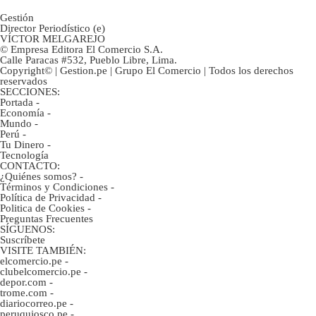
Gestión
Director Periodístico (e)
VÍCTOR MELGAREJO
© Empresa Editora El Comercio S.A.
Calle Paracas #532, Pueblo Libre, Lima.
Copyright© | Gestion.pe | Grupo El Comercio | Todos los derechos
reservados
SECCIONES:
Portada
-
Economía
-
Mundo
-
Perú
-
Tu Dinero
-
Tecnología
CONTACTO:
¿Quiénes somos?
-
Términos y Condiciones
-
Política de Privacidad
-
Politica de Cookies
-
Preguntas Frecuentes
SÍGUENOS:
Suscríbete
VISITE TAMBIÉN:
elcomercio.pe
-
clubelcomercio.pe
-
depor.com
-
trome.com
-
diariocorreo.pe
-
peruquiosco.pe
-