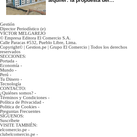
alquiler: la propuesta del
gobierno
Gestión
Director Periodístico (e)
VÍCTOR MELGAREJO
© Empresa Editora El Comercio S.A.
Calle Paracas #532, Pueblo Libre, Lima.
Copyright© | Gestion.pe | Grupo El Comercio | Todos los derechos
reservados
SECCIONES:
Portada
-
Economía
-
Mundo
-
Perú
-
Tu Dinero
-
Tecnología
CONTACTO:
¿Quiénes somos?
-
Términos y Condiciones
-
Política de Privacidad
-
Politica de Cookies
-
Preguntas Frecuentes
SÍGUENOS:
Suscríbete
VISITE TAMBIÉN:
elcomercio.pe
-
clubelcomercio.pe
-