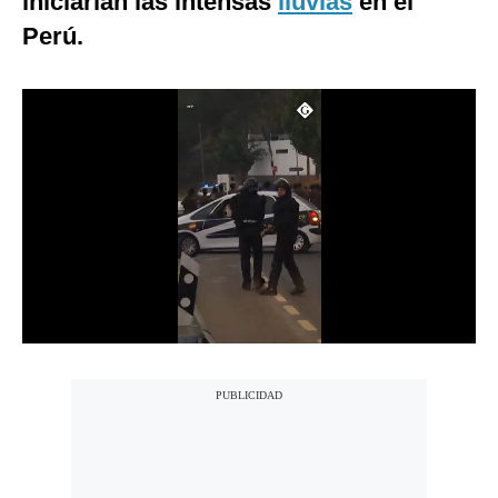
iniciarían las intensas
lluvias
en el
Notas Contratadas
Perú.
Podcast
Gestión TV
Videos
Fotogalerías
gestion.pe
¿quiénes
Somos?
Términos
Y
Condiciones
Política
De
Privacidad