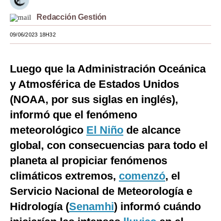
Moda
Redacción Gestión
Estilos
09/06/2023 18H32
Mundo
Luego que la Administración Oceánica
EEUU
y Atmosférica de Estados Unidos
México
(NOAA, por sus siglas en inglés),
informó que el fenómeno
España
meteorológico
El Niño
de alcance
Internacional
global, con consecuencias para todo el
Tecnología
planeta al propiciar fenómenos
Club del Suscriptor
climáticos extremos,
comenzó
, el
Servicio Nacional de Meteorología e
Mix
Hidrología (
Senamhi
) informó cuándo
G de Gestión