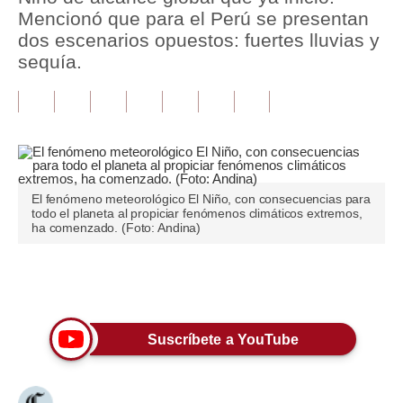
Mencionó que para el Perú se presentan
Tu Dinero
dos escenarios opuestos: fuertes lluvias y
sequía.
Finanzas Personales
Inmobiliarias
Plus G
Opinión
El fenómeno meteorológico El Niño, con consecuencias para
todo el planeta al propiciar fenómenos climáticos extremos,
Editorial
ha comenzado. (Foto: Andina)
Pregunta de hoy
Únete a nuestro canal
Blogs
Tendencias
Suscríbete a YouTube
Lujo
Viajes