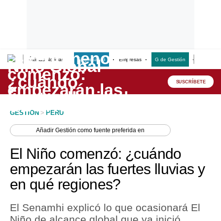
Últimas Noticias
Empresas G
Empresas
G de Gestión
Finanzas
Lo último
Peru Quiosco
SUSCRÍBETE
Portada
GESTION
>
PERU
Empresas
Añadir
Gestión
como fuente preferida en
Management & Empleo
El Niño comenzó: ¿cuándo
Economía
empezarán las fuertes lluvias y
en qué regiones?
Mercados
Perú
El Senamhi explicó lo que ocasionará El
Niño de alcance global que ya inició.
Política