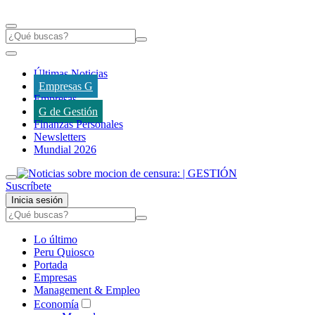
Últimas Noticias
Empresas G
Empresas
G de Gestión
Finanzas Personales
Newsletters
Mundial 2026
Suscríbete
Inicia sesión
Lo último
Peru Quiosco
Portada
Empresas
Management & Empleo
Economía