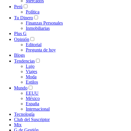
Mercados
Perú
Política
Tu Dinero
Finanzas Personales
Inmobiliarias
Plus G
Opinión
Editorial
Pregunta de hoy
Blogs
Tendencias
Lujo
Viajes
Moda
Estilos
Mundo
EEUU
México
España
Internacional
Tecnología
Club del Suscriptor
Mix
G de Gestión