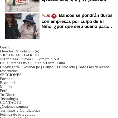
avances?
Bancos se pondrán duros
PLUS
G
con empresas por culpa de El
Niño, ¿por qué será bueno para
ahorristas?
Gestión
Director Periodístico (e)
VÍCTOR MELGAREJO
© Empresa Editora El Comercio S.A.
Calle Paracas #532, Pueblo Libre, Lima.
Copyright© | Gestion.pe | Grupo El Comercio | Todos los derechos
reservados
SECCIONES:
Portada
-
Economía
-
Mundo
-
Perú
-
Tu Dinero
-
Tecnología
CONTACTO:
¿Quiénes somos?
-
Términos y Condiciones
-
Política de Privacidad
-