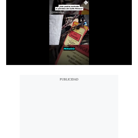
Notas Contratadas
Podcast
Gestión TV
Videos
Fotogalerías
gestion.pe
¿quiénes
Somos?
Términos
Y
Condiciones
Política
De
Privacidad