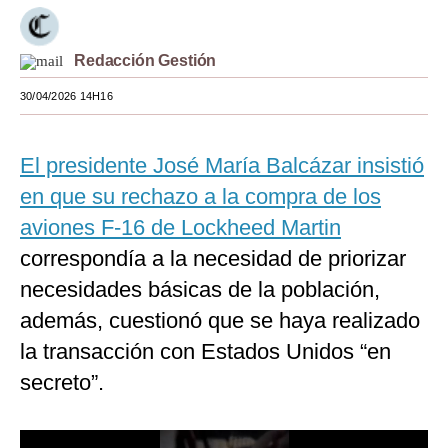
Moda
Redacción Gestión
Estilos
30/04/2026 14H16
Mundo
EEUU
El presidente José María Balcázar insistió
México
en que su rechazo a la compra de los
aviones F-16 de Lockheed Martin
España
correspondía a la necesidad de priorizar
Internacional
necesidades básicas de la población,
Tecnología
además, cuestionó que se haya realizado
la transacción con Estados Unidos “en
Club del Suscriptor
secreto”.
Mix
G de Gestión