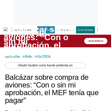
Últimas Noticias
Empresas G
Empresas
G de Gestión
Finanzas
Lo último
Peru Quiosco
SUSCRÍBETE
Portada
GESTION
>
PERU
>
POLITICA
Empresas
Añadir
Gestión
como fuente preferida en
Management & Empleo
Balcázar sobre compra de
Economía
aviones: “Con o sin mi
aprobación, el MEF tenía que
Mercados
pagar”
Perú
Política