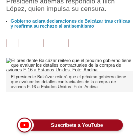
Presidente además respondió a Ilich
López, quien impulsa su censura.
Tu Dinero
Gobierno aclara declaraciones de Balcázar tras críticas
Finanzas Personales
y reafirma su rechazo al antisemitismo
Inmobiliarias
Plus G
Opinión
Editorial
El presidente Balcázar reiteró que el próximo gobierno tiene
que evaluar los detalles contractuales de la compra de
Pregunta de hoy
aviones F-16 a Estados Unidos. Foto: Andina
Blogs
Únete a nuestro canal
Tendencias
Lujo
Suscríbete a YouTube
Viajes