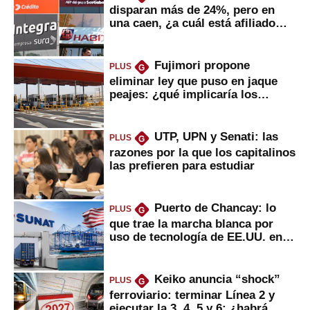
disparan más de 24%, pero en
una caen, ¿a cuál está afiliado
usted?
Fujimori propone
PLUS
G
eliminar ley que puso en jaque
peajes: ¿qué implicaría los
usuarios?
UTP, UPN y Senati: las
PLUS
G
razones por la que los capitalinos
las prefieren para estudiar
Puerto de Chancay: lo
PLUS
G
que trae la marcha blanca por
uso de tecnología de EE.UU. en
mercancías
Keiko anuncia “shock”
PLUS
G
ferroviario: terminar Línea 2 y
ejecutar la 3, 4, 5 y 6; ¿habrá