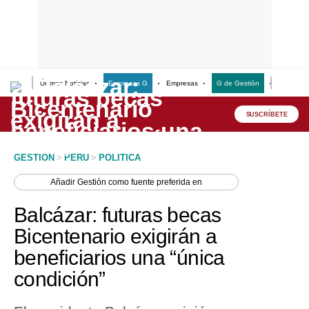
Últimas Noticias
Empresas G
Empresas
G de Gestión
Finanzas
Lo último
Peru Quiosco
SUSCRÍBETE
Portada
GESTION
>
PERU
>
POLITICA
Empresas
Añadir
Gestión
como fuente preferida en
Management & Empleo
Balcázar: futuras becas
Economía
Bicentenario exigirán a
beneficiarios una “única
Mercados
condición”
Perú
Política