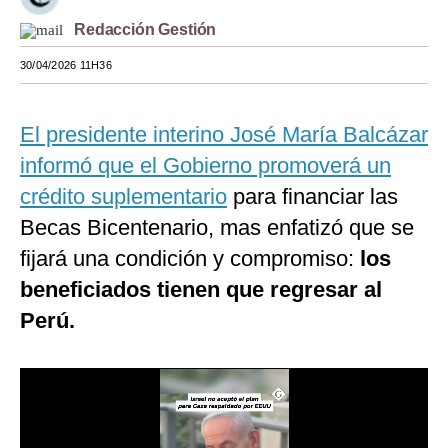
Moda
Redacción Gestión
30/04/2026 11H36
Estilos
Mundo
El presidente interino José María Balcázar
EEUU
informó que el Gobierno promoverá un
México
crédito suplementario
para financiar las
Becas Bicentenario, mas enfatizó que se
España
fijará una condición y compromiso:
los
Internacional
beneficiados tienen que regresar al
Tecnología
Perú.
Club del Suscriptor
Mix
G de Gestión