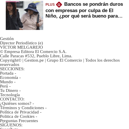
Bancos se pondrán duros
PLUS
G
con empresas por culpa de El
Niño, ¿por qué será bueno para
ahorristas?
Gestión
Director Periodístico (e)
VÍCTOR MELGAREJO
© Empresa Editora El Comercio S.A.
Calle Paracas #532, Pueblo Libre, Lima.
Copyright© | Gestion.pe | Grupo El Comercio | Todos los derechos
reservados
SECCIONES:
Portada
-
Economía
-
Mundo
-
Perú
-
Tu Dinero
-
Tecnología
CONTACTO:
¿Quiénes somos?
-
Términos y Condiciones
-
Política de Privacidad
-
Politica de Cookies
-
Preguntas Frecuentes
SÍGUENOS: