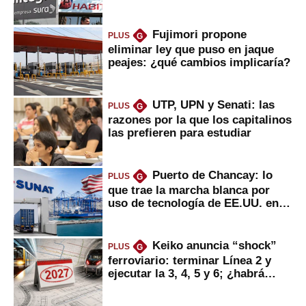
usted?
Fujimori propone
PLUS
G
eliminar ley que puso en jaque
peajes: ¿qué cambios implicaría?
UTP, UPN y Senati: las
PLUS
G
razones por la que los capitalinos
las prefieren para estudiar
Puerto de Chancay: lo
PLUS
G
que trae la marcha blanca por
uso de tecnología de EE.UU. en
mercancías
Keiko anuncia “shock”
PLUS
G
ferroviario: terminar Línea 2 y
ejecutar la 3, 4, 5 y 6; ¿habrá
avances?