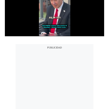
Notas Contratadas
Podcast
Gestión TV
Videos
Fotogalerías
gestion.pe
¿quiénes
Somos?
Términos
Y
Condiciones
Política
De
Privacidad