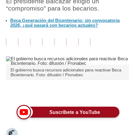
El presidente Balcázar exigió un
“compromiso” para los becarios.
Tu Dinero
Beca Generación del Bicentenario: sin convocatoria
Finanzas Personales
2026, ¿qué pasará con becarios actuales?
Inmobiliarias
Plus G
Opinión
El gobierno busca recursos adicionales para reactivar Beca
Editorial
Bicentenario. Foto: difusión / Pronabec
Pregunta de hoy
Únete a nuestro canal
Blogs
Tendencias
Suscríbete a YouTube
Lujo
Viajes