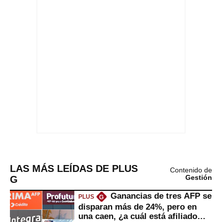
LAS MÁS LEÍDAS DE PLUS
Contenido de
G
Gestión
Ganancias de tres AFP se
PLUS
G
disparan más de 24%, pero en
una caen, ¿a cuál está afiliado