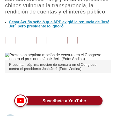
chinos vulneran la transparencia, la
Tu Dinero
rendición de cuentas y el interés público.
Finanzas Personales
César Acuña señaló que APP exigió la renuncia de José
Jerí, pero presidente lo ignoró
Inmobiliarias
Plus G
Opinión
Editorial
Presentan séptima moción de censura en el Congreso
contra el presidente José Jerí. (Foto: Andina)
Pregunta de hoy
Blogs
Únete a nuestro canal
Tendencias
Suscríbete a YouTube
Lujo
Viajes