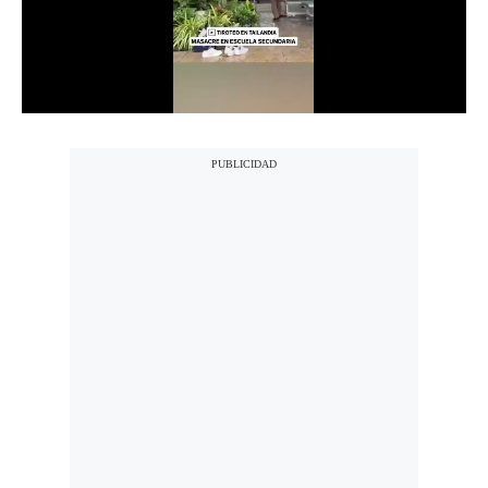
Notas Contratadas
Podcast
Gestión TV
Videos
Fotogalerías
gestion.pe
¿quiénes
Somos?
Términos
Y
Condiciones
Política
De
Privacidad