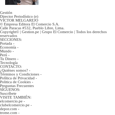
Gestión
Director Periodístico (e)
VÍCTOR MELGAREJO
© Empresa Editora El Comercio S.A.
Calle Paracas #532, Pueblo Libre, Lima.
Copyright© | Gestion.pe | Grupo El Comercio | Todos los derechos
reservados
SECCIONES:
Portada
-
Economía
-
Mundo
-
Perú
-
Tu Dinero
-
Tecnología
CONTACTO:
¿Quiénes somos?
-
Términos y Condiciones
-
Política de Privacidad
-
Politica de Cookies
-
Preguntas Frecuentes
SÍGUENOS:
Suscríbete
VISITE TAMBIÉN:
elcomercio.pe
-
clubelcomercio.pe
-
depor.com
-
trome.com
-