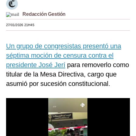
Moda
Redacción Gestión
Estilos
27/01/2026 21H45
Mundo
Un grupo de congresistas presentó una
EEUU
séptima moción de censura contra el
México
presidente José Jerí
para removerlo como
España
titular de la Mesa Directiva, cargo que
Internacional
asumió por sucesión constitucional.
Tecnología
Club del Suscriptor
Mix
G de Gestión