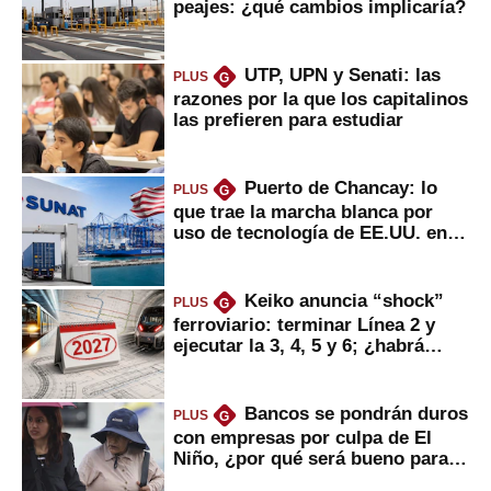
peajes: ¿qué cambios implicaría?
UTP, UPN y Senati: las
PLUS
G
razones por la que los capitalinos
las prefieren para estudiar
Puerto de Chancay: lo
PLUS
G
que trae la marcha blanca por
uso de tecnología de EE.UU. en
mercancías
Keiko anuncia “shock”
PLUS
G
ferroviario: terminar Línea 2 y
ejecutar la 3, 4, 5 y 6; ¿habrá
avances?
Bancos se pondrán duros
PLUS
G
con empresas por culpa de El
Niño, ¿por qué será bueno para
ahorristas?