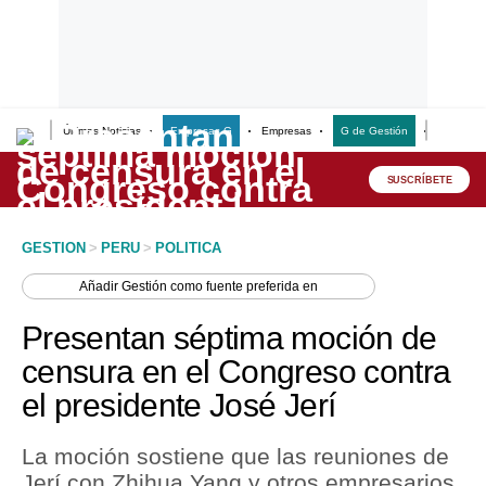
Últimas Noticias
Empresas G
Empresas
G de Gestión
Finanzas
Lo último
Peru Quiosco
SUSCRÍBETE
Portada
GESTION
>
PERU
>
POLITICA
Empresas
Añadir
Gestión
como fuente preferida en
Management & Empleo
Presentan séptima moción de
Economía
censura en el Congreso contra
el presidente José Jerí
Mercados
Perú
La moción sostiene que las reuniones de
Jerí con Zhihua Yang y otros empresarios
Política