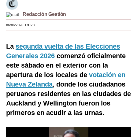
Moda
Redacción Gestión
Estilos
06/06/2026 17H20
Mundo
La
segunda vuelta de las Elecciones
EEUU
Generales 2026
comenzó oficialmente
México
este sábado en el exterior con la
España
apertura de los locales de
votación en
Internacional
Nueva Zelanda
, donde los ciudadanos
peruanos residentes en las ciudades de
Tecnología
Auckland y Wellington fueron los
Club del Suscriptor
primeros en acudir a las urnas.
Mix
G de Gestión