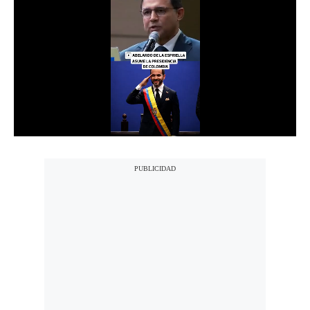
Notas Contratadas
Podcast
Gestión TV
Videos
Fotogalerías
gestion.pe
¿quiénes
Somos?
Términos
Y
Condiciones
Política
De
Privacidad