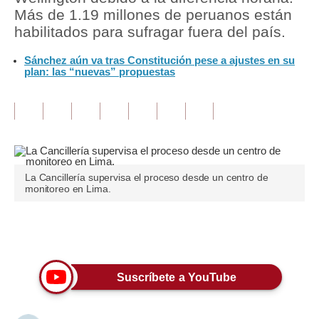
Más de 1.19 millones de peruanos están
Tu Dinero
habilitados para sufragar fuera del país.
Finanzas Personales
Sánchez aún va tras Constitución pese a ajustes en su
plan: las “nuevas” propuestas
Inmobiliarias
Plus G
Opinión
Editorial
La Cancillería supervisa el proceso desde un centro de
monitoreo en Lima.
Pregunta de hoy
Blogs
Únete a nuestro canal
Tendencias
Suscríbete a YouTube
Lujo
Viajes