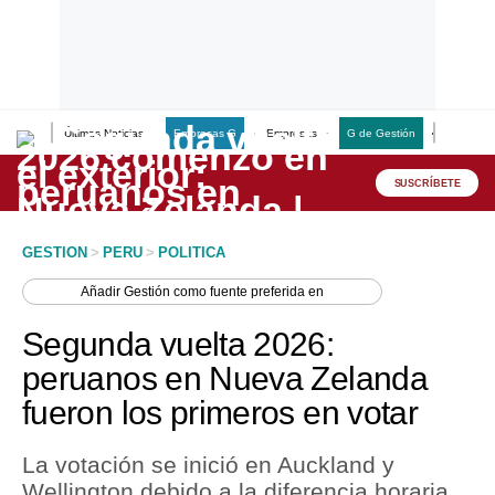
Últimas Noticias
Empresas G
Empresas
G de Gestión
Finanzas
Lo último
Peru Quiosco
SUSCRÍBETE
Portada
GESTION
>
PERU
>
POLITICA
Empresas
Añadir
Gestión
como fuente preferida en
Management & Empleo
Segunda vuelta 2026:
Economía
peruanos en Nueva Zelanda
fueron los primeros en votar
Mercados
Perú
La votación se inició en Auckland y
Wellington debido a la diferencia horaria.
Política