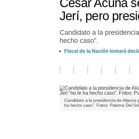
César Acuña se
Finanzas Personales
Jerí, pero pres
Inmobiliarias
Candidato a la presidencia 
Plus G
hecho caso”.
Opinión
Fiscal de la Nación tomará decl
Editorial
Pregunta de hoy
Blogs
Tendencias
Candidato a la presidencia de Alianza p
ha hecho caso”. Fotos: Paloma Del So
Lujo
Viajes
Únete a nuestro canal
Moda