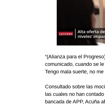
Podcast
Gestión TV
Videos
Fotogalerías
gestion.pe
“(Alianza para el Progreso
¿quiénes
comunicado, cuando se le 
Somos?
Tengo mala suerte, no me 
Términos
Y
Condiciones
Consultado sobre las moc
Política
De
las cuales no han contado
Privacidad
bancada de APP, Acuña afi
Politica