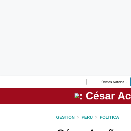
Lo último
Peru Quiosco
Portada
Empresas
Management & Empleo
Economía
Últimas Noticias
Mercados
Perú
Política
GESTION
>
PERU
>
POLITICA
Tu Dinero