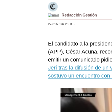
Estilos
Mundo
Redacción Gestión
27/01/2026 20H15
EEUU
México
El candidato a la presiden
España
(APP), César Acuña, recor
Internacional
emitir un comunicado pidi
Tecnología
Jerí tras la difusión de u
sostuvo un encuentro con 
Club del Suscriptor
Mix
G de Gestión
Notas Contratadas