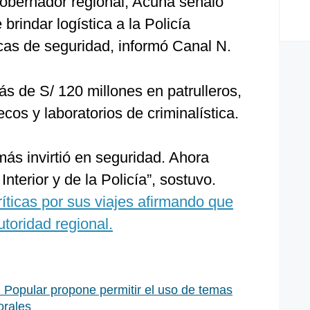
obernador regional, Acuña señaló
brindar logística a la Policía
icas de seguridad, informó Canal N.
s de S/ 120 millones en patrulleros,
cos y laboratorios de criminalística.
más invirtió en seguridad. Ahora
Interior y de la Policía”, sostuvo.
íticas por sus viajes afirmando que
toridad regional.
Popular propone permitir el uso de temas
orales