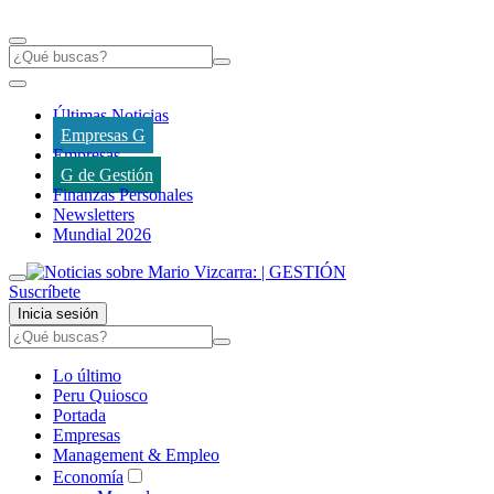
Últimas Noticias
Empresas G
Empresas
G de Gestión
Finanzas Personales
Newsletters
Mundial 2026
Suscríbete
Inicia sesión
Lo último
Peru Quiosco
Portada
Empresas
Management & Empleo
Economía