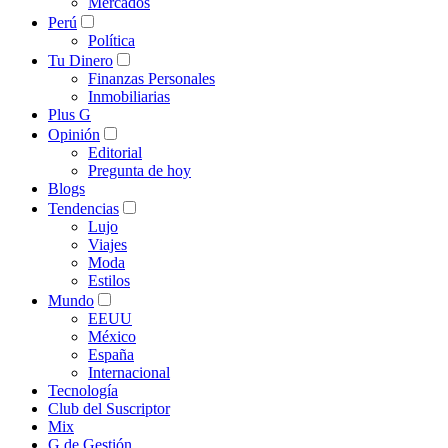
Mercados
Perú
Política
Tu Dinero
Finanzas Personales
Inmobiliarias
Plus G
Opinión
Editorial
Pregunta de hoy
Blogs
Tendencias
Lujo
Viajes
Moda
Estilos
Mundo
EEUU
México
España
Internacional
Tecnología
Club del Suscriptor
Mix
G de Gestión