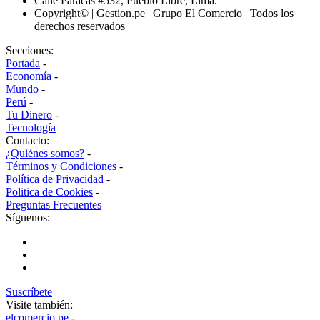
Calle Paracas #532, Pueblo Libre, Lima.
Copyright© | Gestion.pe | Grupo El Comercio | Todos los
derechos reservados
Secciones:
Portada
-
Economía
-
Mundo
-
Perú
-
Tu Dinero
-
Tecnología
Contacto:
¿Quiénes somos?
-
Términos y Condiciones
-
Política de Privacidad
-
Politica de Cookies
-
Preguntas Frecuentes
Síguenos:
Suscríbete
Visite también:
elcomercio.pe
-