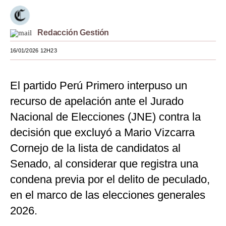
Moda
Redacción Gestión
Estilos
16/01/2026 12H23
Mundo
EEUU
El partido Perú Primero interpuso un
México
recurso de apelación ante el Jurado
Nacional de Elecciones (JNE) contra la
España
decisión que excluyó a Mario Vizcarra
Internacional
Cornejo de la lista de candidatos al
Tecnología
Senado, al considerar que registra una
Club del Suscriptor
condena previa por el delito de peculado,
en el marco de las elecciones generales
Mix
2026.
G de Gestión