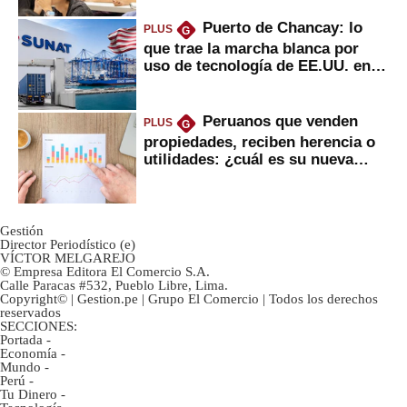
Puerto de Chancay: lo
PLUS
G
que trae la marcha blanca por
uso de tecnología de EE.UU. en
mercancías
Peruanos que venden
PLUS
G
propiedades, reciben herencia o
utilidades: ¿cuál es su nueva
inversión clave?
Gestión
Director Periodístico (e)
VÍCTOR MELGAREJO
© Empresa Editora El Comercio S.A.
Calle Paracas #532, Pueblo Libre, Lima.
Copyright© | Gestion.pe | Grupo El Comercio | Todos los derechos
reservados
SECCIONES:
Portada
-
Economía
-
Mundo
-
Perú
-
Tu Dinero
-