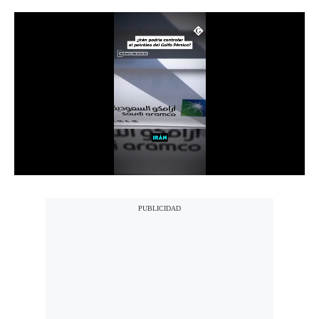
Notas Contratadas
Podcast
Gestión TV
Videos
Fotogalerías
gestion.pe
¿quiénes
Somos?
Términos
Y
Condiciones
Política
De
Privacidad