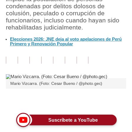
condenadas por delitos dolosos de
Tu Dinero
colusión, peculado o corrupción de
funcionarios, incluso cuando hayan sido
Finanzas Personales
rehabilitadas judicialmente.
Inmobiliarias
Elecciones 2026: JNE deja al voto apelaciones de Perú
Primero y Renovación Popular
Plus G
Opinión
Editorial
Pregunta de hoy
Mario Vizcarra. (Foto: Cesar Bueno / @photo.gec)
Blogs
Únete a nuestro canal
Tendencias
Lujo
Suscríbete a YouTube
Viajes