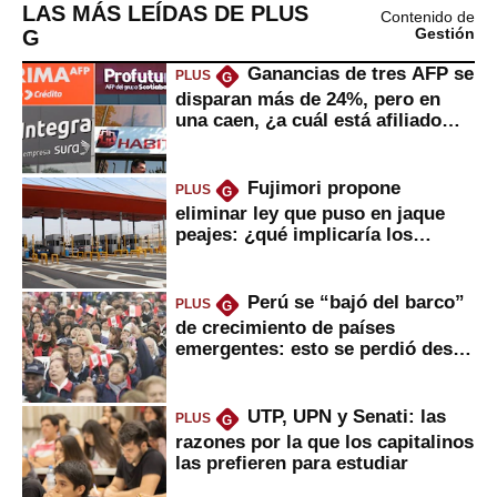
LAS MÁS LEÍDAS DE PLUS
Contenido de
G
Gestión
Ganancias de tres AFP se
PLUS
G
disparan más de 24%, pero en
una caen, ¿a cuál está afiliado
usted?
Fujimori propone
PLUS
G
eliminar ley que puso en jaque
peajes: ¿qué implicaría los
usuarios?
Perú se “bajó del barco”
PLUS
G
de crecimiento de países
emergentes: esto se perdió desde
2022
UTP, UPN y Senati: las
PLUS
G
razones por la que los capitalinos
las prefieren para estudiar