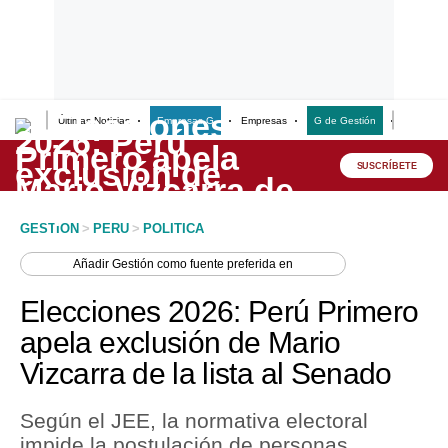
Últimas Noticias
Empresas G
Empresas
G de Gestión
Finanzas
Lo último
Peru Quiosco
SUSCRÍBETE
Portada
GESTION
>
PERU
>
POLITICA
Empresas
Añadir
Gestión
como fuente preferida en
Management & Empleo
Elecciones 2026: Perú Primero
Economía
apela exclusión de Mario
Vizcarra de la lista al Senado
Mercados
Perú
Según el JEE, la normativa electoral
impide la postulación de personas
Política