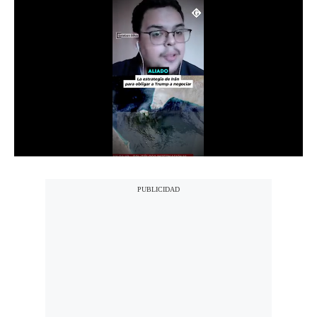
Notas Contratadas
Podcast
Gestión TV
Videos
Fotogalerías
gestion.pe
¿quiénes
Somos?
Términos
Y
Condiciones
Política
De
Privacidad