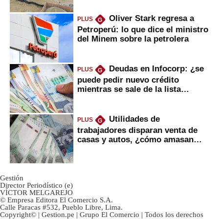
Oliver Stark regresa a
PLUS
G
Petroperú: lo que dice el ministro
del Minem sobre la petrolera
Deudas en Infocorp: ¿se
PLUS
G
puede pedir nuevo crédito
mientras se sale de la lista
negra?
Utilidades de
PLUS
G
trabajadores disparan venta de
casas y autos, ¿cómo amasan
tanta liquidez?
Gestión
Director Periodístico (e)
VÍCTOR MELGAREJO
© Empresa Editora El Comercio S.A.
Calle Paracas #532, Pueblo Libre, Lima.
Copyright© | Gestion.pe | Grupo El Comercio | Todos los derechos