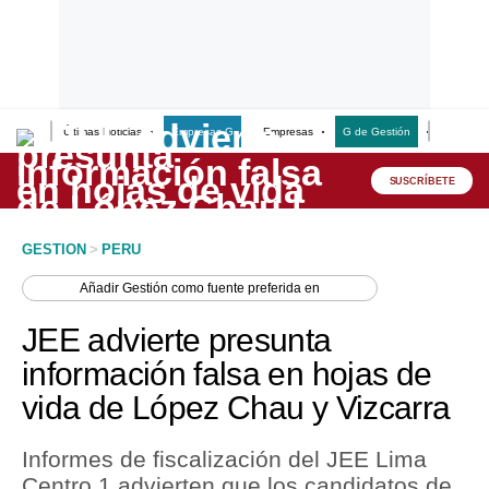
Últimas Noticias
Empresas G
Empresas
G de Gestión
Finanzas
Lo último
Peru Quiosco
SUSCRÍBETE
Portada
GESTION
>
PERU
Empresas
Añadir
Gestión
como fuente preferida en
Management & Empleo
JEE advierte presunta
Economía
información falsa en hojas de
vida de López Chau y Vizcarra
Mercados
Perú
Informes de fiscalización del JEE Lima
Centro 1 advierten que los candidatos de
Política