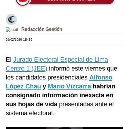
Moda
Estilos
Redacción Gestión
Mundo
28/02/2026 11H15
EEUU
México
El
Jurado Electoral Especial de Lima
España
Centro 1 (JEE)
informó este viernes que
los candidatos presidenciales
Alfonso
Internacional
López Chau
y
Mario Vizcarra
habrían
Tecnología
consignado información inexacta en
Club del Suscriptor
sus hojas de vida
presentadas ante el
sistema electoral.
Mix
G de Gestión