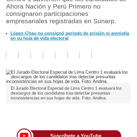
Ahora Nación y Perú Primero no
Tu Dinero
consignaron participaciones
empresariales registradas en Sunarp.
Finanzas Personales
López-Chau no consignó periodo de prisión ni amnistía
Inmobiliarias
en su hoja de vida electoral
Plus G
Opinión
Editorial
Pregunta de hoy
El Jurado Electoral Especial de Lima Centro 1 evaluará los
descargos de los candidatos tras detectar presuntas
Blogs
inconsistencias en sus hojas de vida. Foto: Andina.
Tendencias
Únete a nuestro canal
Lujo
Viajes
Suscríbete a YouTube