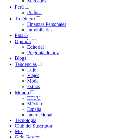
Mercados
Perú
Política
Tu Dinero
Finanzas Personales
Inmobiliarias
Plus G
Opinión
Editorial
Pregunta de hoy
Blogs
Tendencias
Lujo
Viajes
Moda
Estilos
Mundo
EEUU
México
España
Internacional
Tecnología
Club del Suscriptor
Mix
G de Gestión