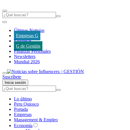
Últimas Noticias
Empresas G
Empresas
G de Gestión
Finanzas Personales
Newsletters
Mundial 2026
Suscríbete
Inicia sesión
Lo último
Peru Quiosco
Portada
Empresas
Management & Empleo
Economía