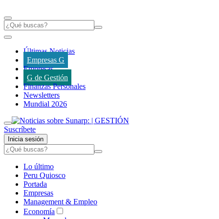
Últimas Noticias
Empresas G
Empresas
G de Gestión
Finanzas Personales
Newsletters
Mundial 2026
Suscríbete
Inicia sesión
Lo último
Peru Quiosco
Portada
Empresas
Management & Empleo
Economía