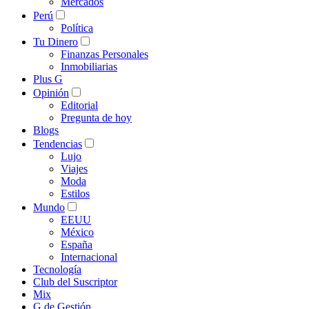
Mercados
Perú
Política
Tu Dinero
Finanzas Personales
Inmobiliarias
Plus G
Opinión
Editorial
Pregunta de hoy
Blogs
Tendencias
Lujo
Viajes
Moda
Estilos
Mundo
EEUU
México
España
Internacional
Tecnología
Club del Suscriptor
Mix
G de Gestión