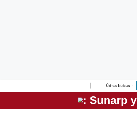
Lo último
Peru Quiosco
Portada
Empresas
Management & Empleo
Economía
Últimas Noticias
Mercados
Perú
Política
Tu Dinero