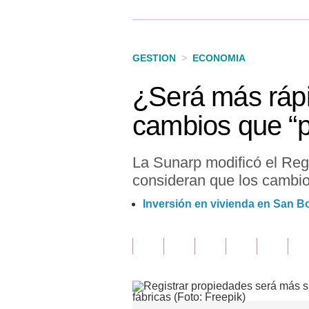
Finanzas Personales
Inmobiliarias
GESTION
>
ECONOMIA
Plus G
¿Será más rápi
Opinión
cambios que “p
Editorial
Pregunta de hoy
La Sunarp modificó el Reg
consideran que los cambios
Blogs
Inversión en vivienda en San Bo
Tendencias
Lujo
Viajes
Moda