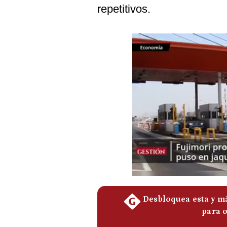
Podcast
repetitivos.
Gestión TV
Videos
Fotogalerías
gestion.pe
¿quiénes
Somos?
Términos
Y
Condiciones
Política
De
Privacidad
Politica