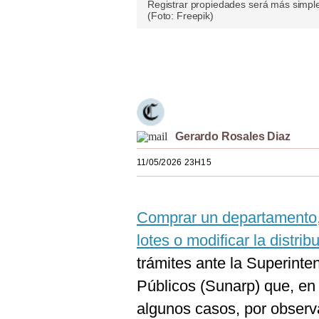
Registrar propiedades será más simple:
Estilos
(Foto: Freepik)
Mundo
Únete a nuestro canal
EEUU
México
España
Gerardo Rosales Diaz
Internacional
11/05/2026 23H15
Tecnología
Club del Suscriptor
Comprar un departamento, 
lotes o modificar la distrib
Mix
trámites ante la Superinte
G de Gestión
Públicos (Sunarp) que, en 
Notas Contratadas
algunos casos, por observa