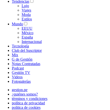
Tendencias
Lujo
Viajes
Moda
Estilos
Mundo
EEUU
México
España
Internacional
Tecnología
Club del Suscriptor
Mix
G de Gestión
Notas Contratadas
Podcast
Gestión TV
Videos
Fotogalerías
gestion.pe
¿quiénes somos?
términos y condiciones
política de privacidad
politica de cookies