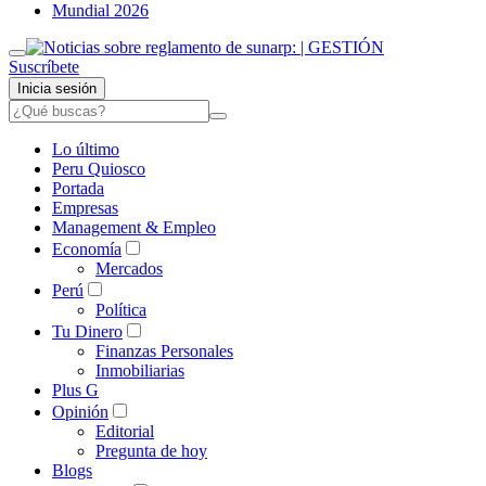
Mundial 2026
Suscríbete
Inicia sesión
Lo último
Peru Quiosco
Portada
Empresas
Management & Empleo
Economía
Mercados
Perú
Política
Tu Dinero
Finanzas Personales
Inmobiliarias
Plus G
Opinión
Editorial
Pregunta de hoy
Blogs