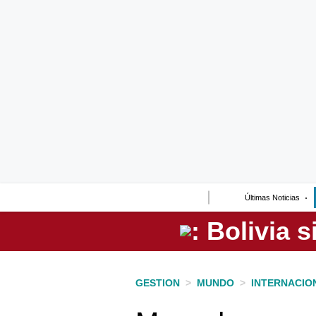
Lo último
Peru Quiosco
Portada
Empresas
Management & Empleo
Economía
Últimas Noticias
Mercados
Perú
Política
GESTION
>
MUNDO
>
INTERNACIO
Tu Dinero