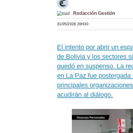
Estilos
Redacción Gestión
Mundo
31/05/2026 20H30
EEUU
México
El intento por abrir un es
España
de Bolivia y los sectores 
quedó en suspenso. La re
Internacional
en La Paz fue postergada s
Tecnología
principales organizacione
Club del Suscriptor
acudirán al diálogo.
Mix
G de Gestión
Notas Contratadas