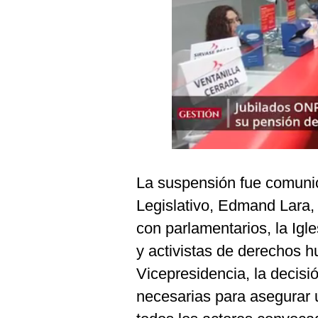
Podcast
Gestión TV
Videos
Fotogalerías
gestion.pe
La suspensión fue comunica
¿quiénes
Somos?
Legislativo, Edmand Lara, 
Términos
con parlamentarios, la Igle
Y
Condiciones
y activistas de derechos 
Política
Vicepresidencia, la decisi
De
Privacidad
necesarias para asegurar u
Politica