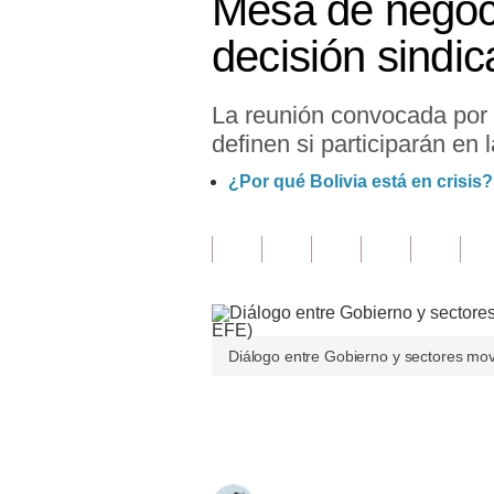
Mesa de negoci
Finanzas Personales
decisión sindic
Inmobiliarias
La reunión convocada por
Plus G
definen si participarán en 
Opinión
¿Por qué Bolivia está en crisis?
Editorial
Pregunta de hoy
Blogs
Tendencias
Diálogo entre Gobierno y sectores movil
Lujo
Únete a nuestro canal
Viajes
Moda