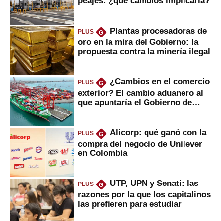
peajes: ¿qué cambios implicaría?
Plantas procesadoras de
PLUS
G
oro en la mira del Gobierno: la
propuesta contra la minería ilegal
¿Cambios en el comercio
PLUS
G
exterior? El cambio aduanero al
que apuntaría el Gobierno de
Fujimori
Alicorp: qué ganó con la
PLUS
G
compra del negocio de Unilever
en Colombia
UTP, UPN y Senati: las
PLUS
G
razones por la que los capitalinos
las prefieren para estudiar