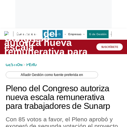
Últimas Noticias
Empresas G
Empresas
G de Gestión
Finanzas
Lo último
Peru Quiosco
SUSCRÍBETE
Portada
GESTION
>
PERU
Empresas
Añadir
Gestión
como fuente preferida en
Management & Empleo
Pleno del Congreso autoriza
Economía
nueva escala remunerativa
para trabajadores de Sunarp
Mercados
Perú
Con 85 votos a favor, el Pleno aprobó y
exoneró de segunda votación el proyecto
Política