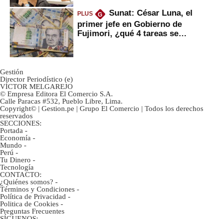
Sunat: César Luna, el
PLUS
G
primer jefe en Gobierno de
Fujimori, ¿qué 4 tareas se
marcan urgentes?
Gestión
Director Periodístico (e)
VÍCTOR MELGAREJO
© Empresa Editora El Comercio S.A.
Calle Paracas #532, Pueblo Libre, Lima.
Copyright© | Gestion.pe | Grupo El Comercio | Todos los derechos
reservados
SECCIONES:
Portada
-
Economía
-
Mundo
-
Perú
-
Tu Dinero
-
Tecnología
CONTACTO:
¿Quiénes somos?
-
Términos y Condiciones
-
Política de Privacidad
-
Politica de Cookies
-
Preguntas Frecuentes
SÍGUENOS: