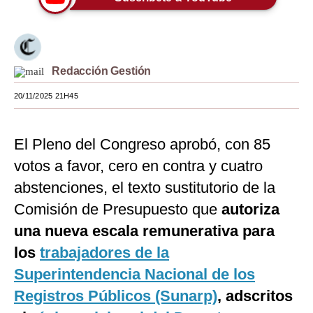
Moda
Estilos
Redacción Gestión
Mundo
20/11/2025 21H45
EEUU
México
El Pleno del Congreso aprobó, con 85
España
votos a favor, cero en contra y cuatro
abstenciones, el texto sustitutorio de la
Internacional
Comisión de Presupuesto que
autoriza
Tecnología
una nueva escala remunerativa para
Club del Suscriptor
los
trabajadores de la
Superintendencia Nacional de los
Mix
Registros Públicos (Sunarp)
, adscritos
G de Gestión