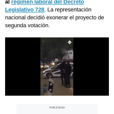
al
régimen laboral del Decreto
Notas Contratadas
Legislativo 728
. La representación
Podcast
nacional decidió exonerar el proyecto de
segunda votación.
Gestión TV
Videos
Fotogalerías
gestion.pe
¿quiénes
Somos?
Términos
Y
Condiciones
Política
De
Privacidad