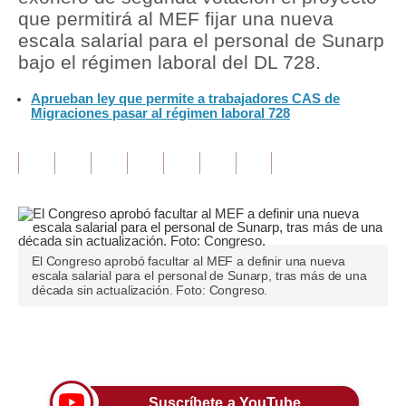
que permitirá al MEF fijar una nueva
Tu Dinero
escala salarial para el personal de Sunarp
bajo el régimen laboral del DL 728.
Finanzas Personales
Aprueban ley que permite a trabajadores CAS de
Inmobiliarias
Migraciones pasar al régimen laboral 728
Plus G
Opinión
Editorial
Pregunta de hoy
El Congreso aprobó facultar al MEF a definir una nueva
escala salarial para el personal de Sunarp, tras más de una
Blogs
década sin actualización. Foto: Congreso.
Tendencias
Únete a nuestro canal
Lujo
Viajes
Suscríbete a YouTube