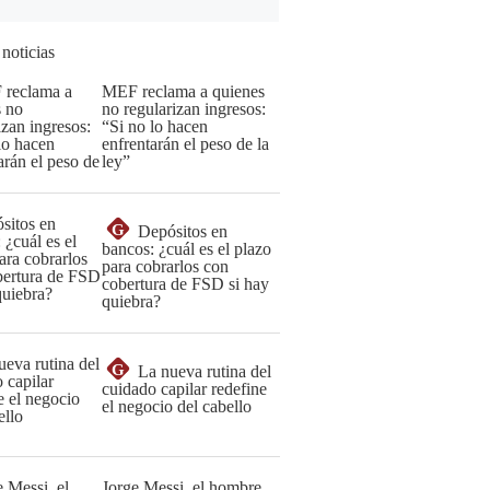
 noticias
MEF reclama a quienes
no regularizan ingresos:
“Si no lo hacen
enfrentarán el peso de la
ley”
G
Depósitos en
bancos: ¿cuál es el plazo
para cobrarlos con
cobertura de FSD si hay
quiebra?
G
La nueva rutina del
cuidado capilar redefine
el negocio del cabello
Jorge Messi, el hombre