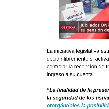
Podcast
Gestión TV
Videos
Fotogalerías
La iniciativa legislativa 
gestion.pe
decidir libremente si activ
¿quiénes
controlar la recepción de 
Somos?
ingreso a su cuenta.
Términos
Y
Condiciones
“La finalidad de la prese
Política
De
la seguridad de los usuar
Privacidad
otorgándoles la posibili
Politica