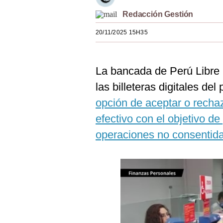
Estilos
Redacción Gestión
Mundo
20/11/2025 15H35
EEUU
La bancada de Perú Libre 
México
las billeteras digitales del
España
opción de aceptar o recha
Internacional
efectivo con el objetivo de
Tecnología
operaciones no consentida
Club del Suscriptor
Mix
G de Gestión
Notas Contratadas