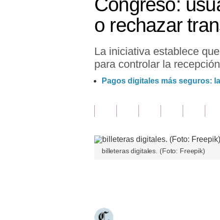
Congreso: usuar
Finanzas Personales
o rechazar tra
Inmobiliarias
La iniciativa establece qu
Plus G
para controlar la recepció
Opinión
Pagos digitales más seguros: la
Editorial
Pregunta de hoy
Blogs
billeteras digitales. (Foto: Freepik)
Tendencias
Lujo
Únete a nuestro canal
Viajes
Moda