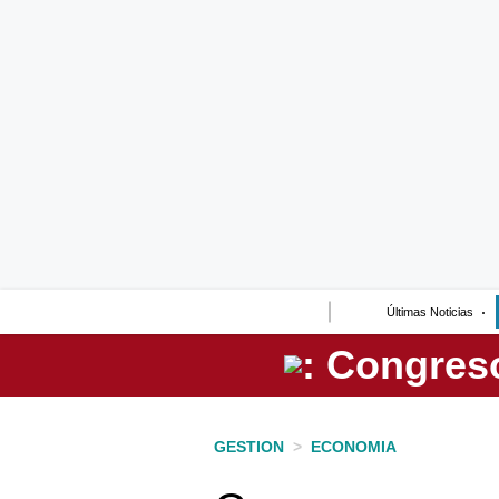
Lo último
Peru Quiosco
Portada
Empresas
Management & Empleo
Economía
Últimas Noticias
Mercados
Perú
Política
GESTION
>
ECONOMIA
Tu Dinero