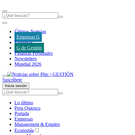
Últimas Noticias
Empresas G
Empresas
G de Gestión
Finanzas Personales
Newsletters
Mundial 2026
Suscríbete
Inicia sesión
Lo último
Peru Quiosco
Portada
Empresas
Management & Empleo
Economía