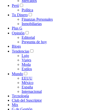
Mercados
Perú
Política
Tu Dinero
Finanzas Personales
Inmobiliarias
Plus G
Opinión
Editorial
Pregunta de hoy
Blogs
Tendencias
Lujo
Viajes
Moda
Estilos
Mundo
EEUU
México
España
Internacional
Tecnología
Club del Suscriptor
Mix
G de Gestión