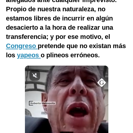
Notas Contratadas
Propio de nuestra naturaleza, no
estamos libres de incurrir en algún
Podcast
desacierto a la hora de realizar una
Gestión TV
transferencia; y por ese motivo, el
Videos
Congreso
pretende que no existan más
los
Fotogalerías
yapeos
o plineos erróneos.
gestion.pe
¿quiénes
Somos?
Términos
Y
Condiciones
Política
De
Privacidad