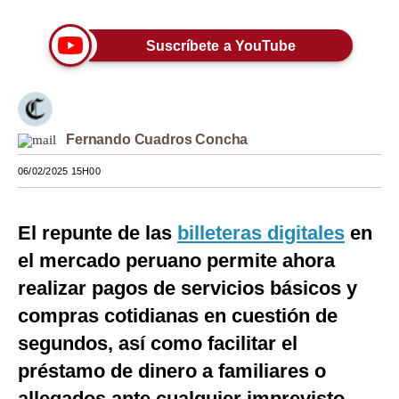
Moda
Suscríbete a YouTube
Estilos
Mundo
EEUU
Fernando Cuadros Concha
México
06/02/2025 15H00
España
El repunte de las
billeteras digitales
en
Internacional
el mercado peruano permite ahora
Tecnología
realizar pagos de servicios básicos y
Club del Suscriptor
compras cotidianas en cuestión de
segundos, así como facilitar el
Mix
préstamo de dinero a familiares o
G de Gestión
allegados ante cualquier imprevisto.