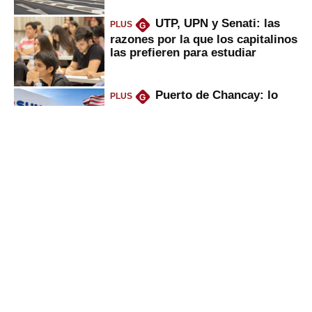
UTP, UPN y Senati: las
PLUS
G
razones por la que los capitalinos
las prefieren para estudiar
Puerto de Chancay: lo
PLUS
G
que trae la marcha blanca por
uso de tecnología de EE.UU. en
mercancías
Keiko anuncia “shock”
PLUS
G
ferroviario: terminar Línea 2 y
ejecutar la 3, 4, 5 y 6; ¿habrá
avances?
Bancos se pondrán duros
PLUS
G
con empresas por culpa de El
Niño, ¿por qué será bueno para
ahorristas?