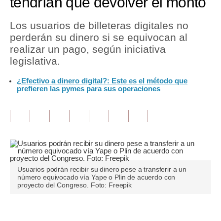
tendrían que devolver el monto
Tu Dinero
Los usuarios de billeteras digitales no
perderán su dinero si se equivocan al
Finanzas Personales
realizar un pago, según iniciativa
Inmobiliarias
legislativa.
Plus G
¿Efectivo a dinero digital?: Este es el método que
prefieren las pymes para sus operaciones
Opinión
Editorial
Pregunta de hoy
Blogs
Usuarios podrán recibir su dinero pese a transferir a un
Tendencias
número equivocado vía Yape o Plin de acuerdo con
proyecto del Congreso. Foto: Freepik
Lujo
Viajes
Únete a nuestro canal