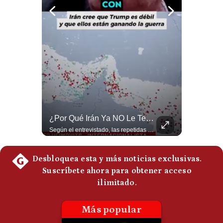
Politica
De
Cookies
Preguntas
Frecuentes
¿Se ROMPEN Las Relaciones Entre Brasil Y Argentina? | Gestión Mundo
¿Por Qué Irán Ya NO Le Teme A Donald Trump? | #radar24
Brasil pidió formalmente que Argentina retire a su embajador tras los cruces verbales entre Javier Milei y Lula da Silva. La crisis bilateral alcanza su punto más crítico en años. #PoliticaLatinoamericana #CrisisDiplomatica #MileiVsLula #BuenosAires #NoticiasDeHoy #Shorts 👉 Suscríbete y activa la campana para no perderte nuestro análisis diario. 🌎 Síguenos en nuestras redes sociales: 📌 Web oficial: https://gestion.pe/mundo/ 📌 LinkedIn: http://bit.ly/3HYIET0 📌 X (Twitter): http://bit.ly/4noZtX9 📌 TikTok: http://bit.ly/4evB6TO
Según el entrevistado, las repetidas amenazas de Donald Trump y sus posteriores retrocesos habrían reducido su credibilidad ante Irán. Los nuevos sectores radicales iraníes interpretarían esta conducta como una señal de debilidad y considerarían que resistir durante meses frente a Estados Unidos ya representa una victoria. #DonaldTrump #Irán #EstadosUnidos #Geopolitica #NoticiasInternacionales #Shorts #MedioOriente 👉 Suscríbete y activa la campana para no perderte nuestro análisis diario. 🌎 Síguenos en nuestras redes sociales: 📌 Web oficial: https://gestion.pe/mundo/ 📌 LinkedIn: http://bit.ly/3HYIET0 📌 X (Twitter): http://bit.ly/4noZtX9 📌 TikTok: http://bit.ly/4evB6TO