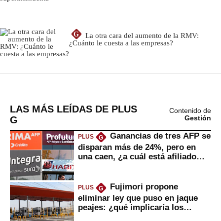
LAS MÁS LEÍDAS DE PLUS
Contenido de
G
Gestión
Ganancias de tres AFP se
PLUS
G
disparan más de 24%, pero en
una caen, ¿a cuál está afiliado
usted?
Fujimori propone
PLUS
G
eliminar ley que puso en jaque
peajes: ¿qué implicaría los
usuarios?