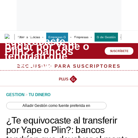
Últimas Noticias
Empresas G
Empresas
G de Gestión
Finanzas
Lo último
Peru Quiosco
SUSCRÍBETE
Portada
EXCLUSIVO PARA SUSCRIPTORES
Empresas
PLUS
G
Management & Empleo
GESTION
>
TU DINERO
Economía
Añadir
Gestión
como fuente preferida en
Mercados
¿Te equivocaste al transferir
Perú
por Yape o Plin?: bancos
Política