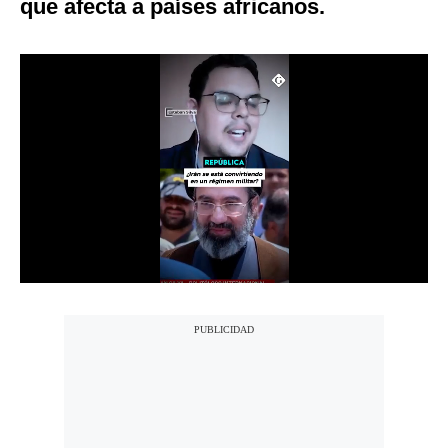
que afecta a países africanos.
Notas Contratadas
Podcast
Gestión TV
Videos
Fotogalerías
gestion.pe
¿quiénes
Somos?
Términos
Y
Condiciones
Política
De
Privacidad