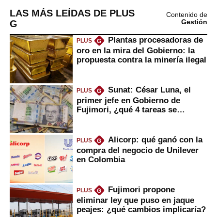
LAS MÁS LEÍDAS DE PLUS
Contenido de
G
Gestión
Plantas procesadoras de
PLUS
G
oro en la mira del Gobierno: la
propuesta contra la minería ilegal
Sunat: César Luna, el
PLUS
G
primer jefe en Gobierno de
Fujimori, ¿qué 4 tareas se
marcan urgentes?
Alicorp: qué ganó con la
PLUS
G
compra del negocio de Unilever
en Colombia
Fujimori propone
PLUS
G
eliminar ley que puso en jaque
peajes: ¿qué cambios implicaría?