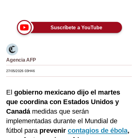
Únete a nuestro canal
Moda
Estilos
Suscríbete a YouTube
Mundo
EEUU
México
Agencia AFP
España
27/05/2026 03H46
Internacional
El
gobierno mexicano dijo el martes
Tecnología
que coordina con Estados Unidos y
Club del Suscriptor
Canadá
medidas que serán
implementadas durante el Mundial de
Mix
fútbol para
prevenir
contagios de ébola
,
G de Gestión