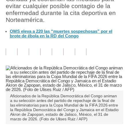
evitar cualquier posible contagio de la
Tu Dinero
enfermedad durante la cita deportiva en
Norteamérica.
Finanzas Personales
OMS eleva a 220 las “muertes sospechosas” por el
Inmobiliarias
brote de ébola en la RD del Congo
Plus G
Opinión
Editorial
Pregunta de hoy
Blogs
Aficionados de la República Democrática del Congo animan
a su selección antes del partido de repechaje de la final de
Tendencias
las eliminatorias para la Copa Mundial de la FIFA 2026 entre
la República Democrática del Congo y Jamaica en el Estadio
Akron de Zapopan, estado de Jalisco, México, el 31 de
Lujo
marzo de 2026. (Foto de Ulises Ruiz / AFP)
Viajes