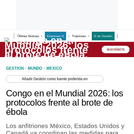
Últimas Noticias
Empresas G
Empresas
G de Gestión
Finanzas
Lo último
Peru Quiosco
SUSCRÍBETE
Portada
GESTION
>
MUNDO
>
MEXICO
Empresas
Añadir
Gestión
como fuente preferida en
Management & Empleo
Congo en el Mundial 2026: los
Economía
protocolos frente al brote de
ébola
Mercados
Perú
Los anfitriones México, Estados Unidos y
Canadá ya coordinan las medidas para
Política