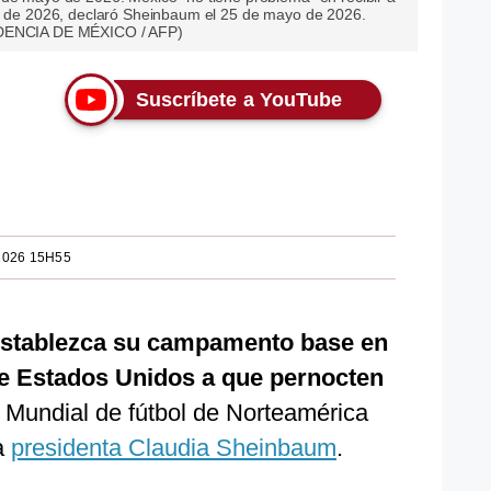
al de 2026, declaró Sheinbaum el 25 de mayo de 2026.
SIDENCIA DE MÉXICO / AFP)
Suscríbete a YouTube
2026 15H55
establezca su campamento base en
 de Estados Unidos a que pernocten
 Mundial de fútbol de Norteamérica
la
presidenta Claudia Sheinbaum
.