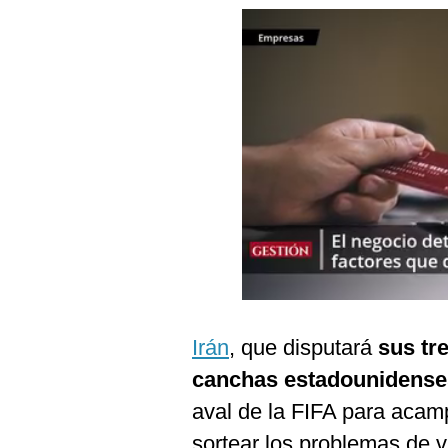
Podcast
Gestión TV
Videos
Fotogalerías
gestion.pe
¿quiénes
Somos?
Términos
Y
Condiciones
Irán
, que disputará
sus tr
Política
canchas estadounidense
De
Privacidad
aval de la FIFA para acamp
Politica
sortear los problemas de v