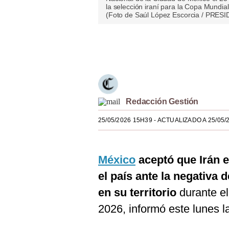
la selección iraní para la Copa Mundi
Estilos
(Foto de Saúl López Escorcia / PRE
Mundo
Únete a nuestro canal
EEUU
México
España
Redacción Gestión
Internacional
25/05/2026 15H39
- ACTUALIZADO A 25/05/
Tecnología
Club del Suscriptor
México
aceptó que Irán 
Mix
el país ante la negativa
en su territorio
durante el
G de Gestión
2026, informó este lunes 
Notas Contratadas