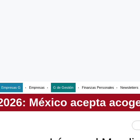
Empresas G
Empresas
G de Gestión
Finanzas Personales
Newsletters