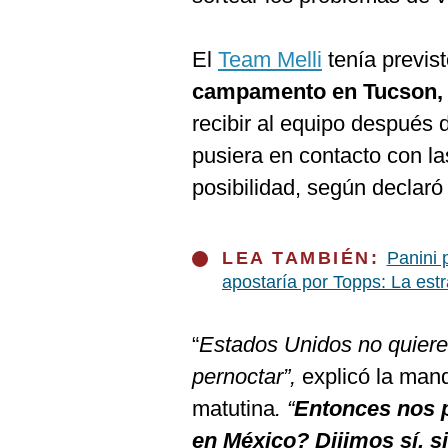
De
Cookies
Preguntas
El
Team Melli
tenía previs
Frecuentes
campamento en Tucson,
recibir al equipo después 
pusiera en contacto con la
posibilidad, según declaró
LEA TAMBIÉN:
Panini p
apostaría por Topps: La estr
“
Estados Unidos no quiere 
pernoctar”,
explicó la man
matutina
. “
Entonces nos 
en México? Dijimos sí, s