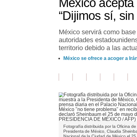
México acepta 
Finanzas Personales
“Dijimos sí, si
Inmobiliarias
México servirá como base 
Plus G
autoridades estadounidens
Opinión
territorio debido a las actu
Editorial
México se ofrece a acoger a Ir
Pregunta de hoy
Blogs
Tendencias
Lujo
Viajes
Fotografía distribuida por la Oficina 
Moda
Presidenta de México, Claudia Sheinba
Nacional de la Ciudad de México el 25