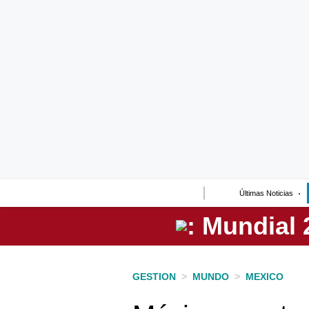
Lo último
Peru Quiosco
Portada
Empresas
Management & Empleo
Economía
Últimas Noticias
Mercados
Perú
Política
GESTION
>
MUNDO
>
MEXICO
Tu Dinero