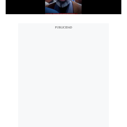
Notas Contratadas
Podcast
Gestión TV
Videos
Fotogalerías
gestion.pe
¿quiénes
Somos?
Términos
Y
Condiciones
Política
De
Privacidad