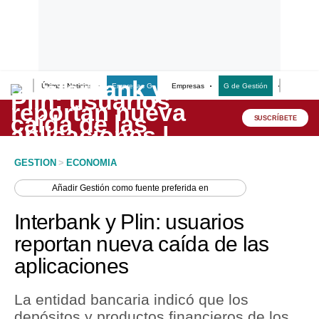
Últimas Noticias
Empresas G
Empresas
G de Gestión
Finanzas
Lo último
Peru Quiosco
SUSCRÍBETE
Portada
GESTION
>
ECONOMIA
Empresas
Añadir
Gestión
como fuente preferida en
Management & Empleo
Interbank y Plin: usuarios
Economía
reportan nueva caída de las
aplicaciones
Mercados
Perú
La entidad bancaria indicó que los
depósitos y productos financieros de los
Política