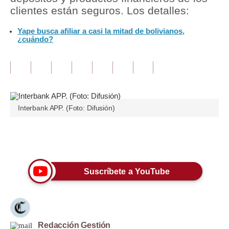
clientes están seguros. Los detalles:
Tu Dinero
Yape busca afiliar a casi la mitad de bolivianos,
¿cuándo?
Finanzas Personales
Inmobiliarias
Plus G
Opinión
Interbank APP. (Foto: Difusión)
Editorial
Únete a nuestro canal
Pregunta de hoy
Blogs
Suscríbete a YouTube
Tendencias
Lujo
Viajes
Redacción Gestión