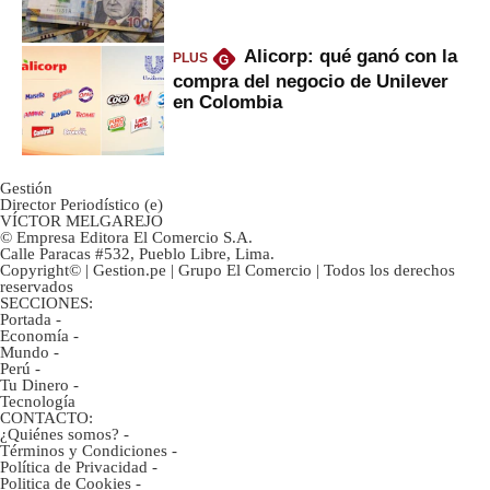
marcan urgentes?
Alicorp: qué ganó con la
PLUS
G
compra del negocio de Unilever
en Colombia
Gestión
Director Periodístico (e)
VÍCTOR MELGAREJO
© Empresa Editora El Comercio S.A.
Calle Paracas #532, Pueblo Libre, Lima.
Copyright© | Gestion.pe | Grupo El Comercio | Todos los derechos
reservados
SECCIONES:
Portada
-
Economía
-
Mundo
-
Perú
-
Tu Dinero
-
Tecnología
CONTACTO:
¿Quiénes somos?
-
Términos y Condiciones
-
Política de Privacidad
-
Politica de Cookies
-