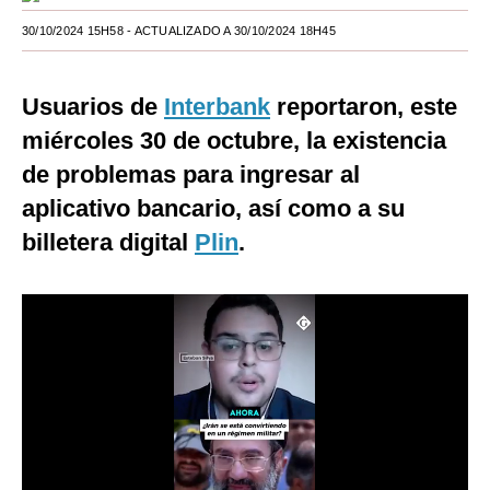
Moda
30/10/2024 15H58
- ACTUALIZADO A 30/10/2024 18H45
Estilos
Usuarios de
Interbank
reportaron, este
Mundo
miércoles 30 de octubre, la existencia
EEUU
de problemas para ingresar al
aplicativo bancario, así como a su
México
billetera digital
Plin
.
España
Internacional
Tecnología
Club del Suscriptor
Mix
G de Gestión