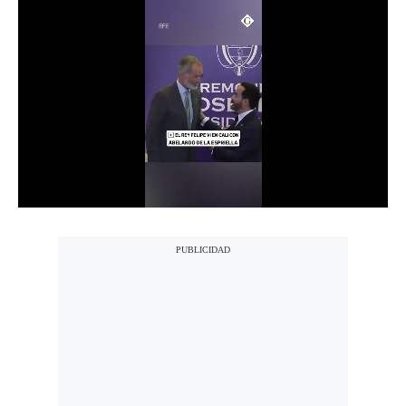
Notas Contratadas
Podcast
Gestión TV
Videos
Fotogalerías
gestion.pe
¿quiénes
Somos?
Términos
Y
Condiciones
Política
De
Privacidad