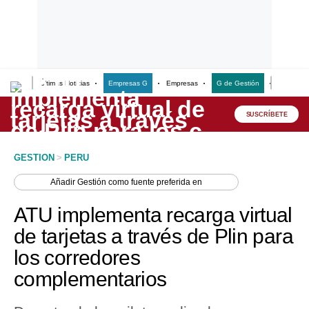
Últimas Noticias
Empresas G
Empresas
G de Gestión
Finanzas
Lo último
Peru Quiosco
SUSCRÍBETE
Portada
GESTION
>
PERU
Empresas
Añadir
Gestión
como fuente preferida en
Management & Empleo
ATU implementa recarga virtual
Economía
de tarjetas a través de Plin para
los corredores
Mercados
complementarios
Perú
Política