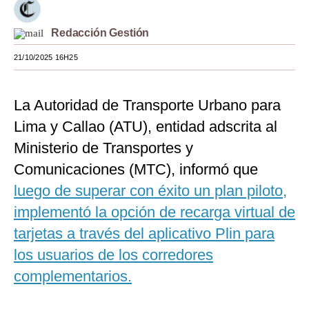
Moda
Redacción Gestión
Estilos
21/10/2025 16H25
Mundo
La Autoridad de Transporte Urbano para
EEUU
Lima y Callao (ATU), entidad adscrita al
México
Ministerio de Transportes y
España
Comunicaciones (MTC), informó que
Internacional
luego de superar con éxito un plan piloto,
implementó la opción de recarga virtual de
Tecnología
tarjetas a través del aplicativo Plin para
Club del Suscriptor
los usuarios de los corredores
Mix
complementarios.
G de Gestión