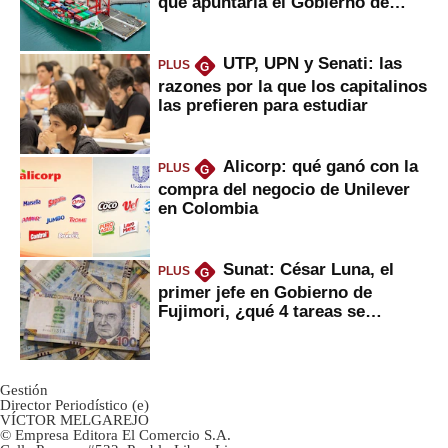
que apuntaría el Gobierno de
Fujimori
UTP, UPN y Senati: las
PLUS
G
razones por la que los capitalinos
las prefieren para estudiar
Alicorp: qué ganó con la
PLUS
G
compra del negocio de Unilever
en Colombia
Sunat: César Luna, el
PLUS
G
primer jefe en Gobierno de
Fujimori, ¿qué 4 tareas se
marcan urgentes?
Gestión
Director Periodístico (e)
VÍCTOR MELGAREJO
© Empresa Editora El Comercio S.A.