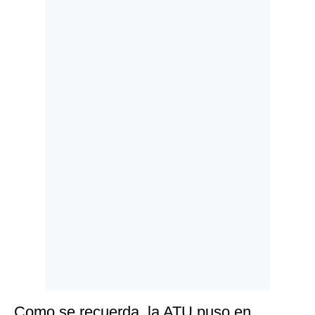
Politica
De
Cookies
Preguntas
Frecuentes
Como se recuerda, la ATU puso en