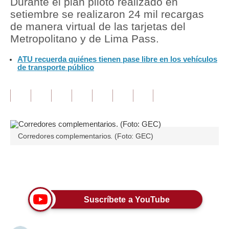
Durante el plan piloto realizado en
setiembre se realizaron 24 mil recargas
Tu Dinero
de manera virtual de las tarjetas del
Metropolitano y de Lima Pass.
Finanzas Personales
ATU recuerda quiénes tienen pase libre en los vehículos
Inmobiliarias
de transporte público
Plus G
Opinión
Editorial
Corredores complementarios. (Foto: GEC)
Pregunta de hoy
Blogs
Únete a nuestro canal
Tendencias
Suscríbete a YouTube
Lujo
Viajes