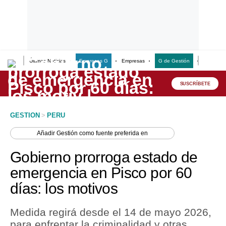
Últimas Noticias
Empresas G
Empresas
G de Gestión
Finanzas
Lo último
Peru Quiosco
SUSCRÍBETE
Portada
GESTION
>
PERU
Empresas
Añadir
Gestión
como fuente preferida en
Management & Empleo
Gobierno prorroga estado de
Economía
emergencia en Pisco por 60
días: los motivos
Mercados
Perú
Medida regirá desde el 14 de mayo 2026,
para enfrentar la criminalidad y otras
Política