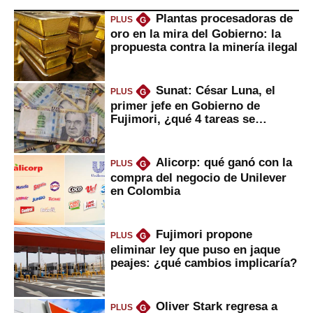
Plantas procesadoras de
PLUS
G
oro en la mira del Gobierno: la
propuesta contra la minería ilegal
Sunat: César Luna, el
PLUS
G
primer jefe en Gobierno de
Fujimori, ¿qué 4 tareas se
marcan urgentes?
Alicorp: qué ganó con la
PLUS
G
compra del negocio de Unilever
en Colombia
Fujimori propone
PLUS
G
eliminar ley que puso en jaque
peajes: ¿qué cambios implicaría?
Oliver Stark regresa a
PLUS
G