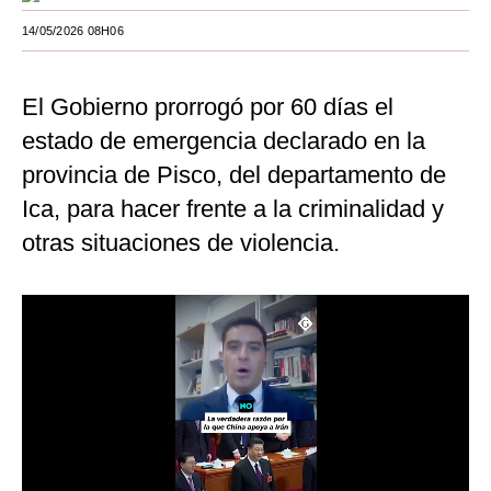
Moda
14/05/2026 08H06
Estilos
El Gobierno prorrogó por 60 días el
Mundo
estado de emergencia declarado en la
EEUU
provincia de Pisco, del departamento de
Ica, para hacer frente a la criminalidad y
México
otras situaciones de violencia.
España
Internacional
Tecnología
Club del Suscriptor
Mix
G de Gestión