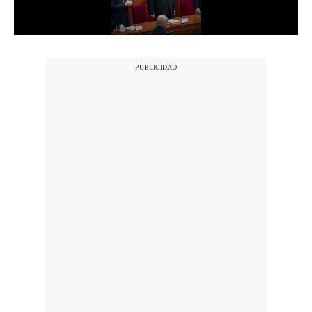
Notas Contratadas
Podcast
Gestión TV
Videos
Fotogalerías
gestion.pe
¿quiénes
Somos?
Términos
Y
Condiciones
Política
De
Privacidad