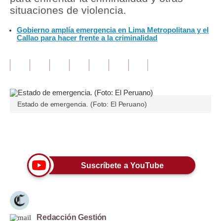
situaciones de violencia.
Tu Dinero
Gobierno amplía emergencia en Lima Metropolitana y el
Callao para hacer frente a la criminalidad
Finanzas Personales
Inmobiliarias
Plus G
Opinión
Estado de emergencia. (Foto: El Peruano)
Editorial
Únete a nuestro canal
Pregunta de hoy
Blogs
Suscríbete a YouTube
Tendencias
Lujo
Viajes
Redacción Gestión