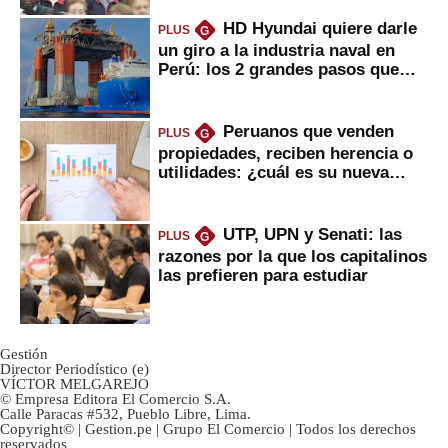
HD Hyundai quiere darle
PLUS
G
un giro a la industria naval en
Perú: los 2 grandes pasos que
daría
Peruanos que venden
PLUS
G
propiedades, reciben herencia o
utilidades: ¿cuál es su nueva
inversión clave?
UTP, UPN y Senati: las
PLUS
G
razones por la que los capitalinos
las prefieren para estudiar
Gestión
Director Periodístico (e)
VÍCTOR MELGAREJO
© Empresa Editora El Comercio S.A.
Calle Paracas #532, Pueblo Libre, Lima.
Copyright© | Gestion.pe | Grupo El Comercio | Todos los derechos
reservados