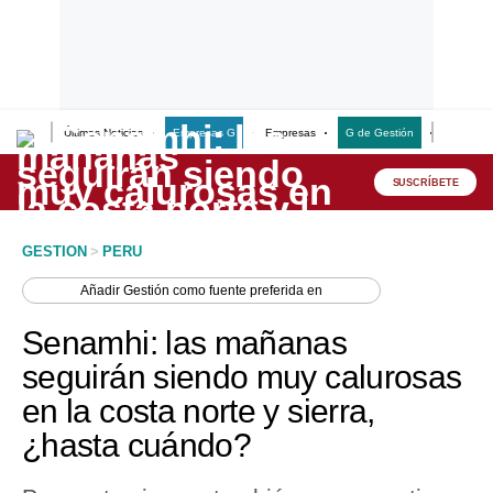
Últimas Noticias
Empresas G
Empresas
G de Gestión
Finanzas
Lo último
Peru Quiosco
SUSCRÍBETE
Portada
GESTION
>
PERU
Empresas
Añadir
Gestión
como fuente preferida en
Management & Empleo
Senamhi: las mañanas
Economía
seguirán siendo muy calurosas
en la costa norte y sierra,
Mercados
¿hasta cuándo?
Perú
Política