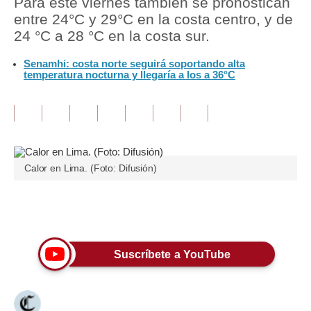
Para este viernes también se pronostican
entre 24°C y 29°C en la costa centro, y de
Tu Dinero
24 °C a 28 °C en la costa sur.
Finanzas Personales
Senamhi: costa norte seguirá soportando alta
temperatura nocturna y llegaría a los a 36°C
Inmobiliarias
Plus G
Opinión
Editorial
Calor en Lima. (Foto: Difusión)
Pregunta de hoy
Únete a nuestro canal
Blogs
Tendencias
Suscríbete a YouTube
Lujo
Viajes