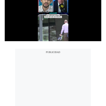
Notas Contratadas
Podcast
Gestión TV
Videos
Fotogalerías
gestion.pe
¿quiénes
Somos?
Términos
Y
Condiciones
Política
De
Privacidad