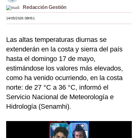
Redacción Gestión
Moda
14/05/2026 08H51
Estilos
Mundo
Las altas temperaturas diurnas se
EEUU
extenderán en la costa y sierra del país
hasta el domingo 17 de mayo,
México
estimándose los valores más elevados,
España
como ha venido ocurriendo, en la costa
Internacional
norte: de 27 °C a 36 °C, informó el
Tecnología
Servicio Nacional de Meteorología e
Hidrología (Senamhi).
Club del Suscriptor
Mix
G de Gestión