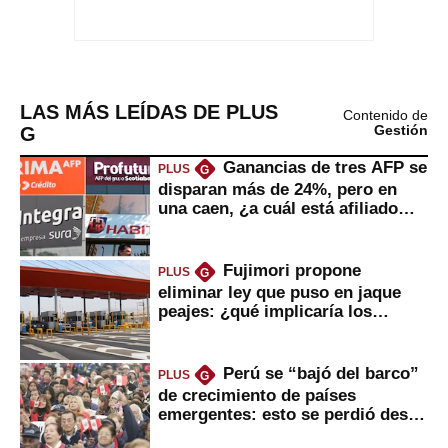
LAS MÁS LEÍDAS DE PLUS
Contenido de
G
Gestión
Ganancias de tres AFP se
PLUS
G
disparan más de 24%, pero en
una caen, ¿a cuál está afiliado
usted?
Fujimori propone
PLUS
G
eliminar ley que puso en jaque
peajes: ¿qué implicaría los
usuarios?
Perú se “bajó del barco”
PLUS
G
de crecimiento de países
emergentes: esto se perdió desde
2022