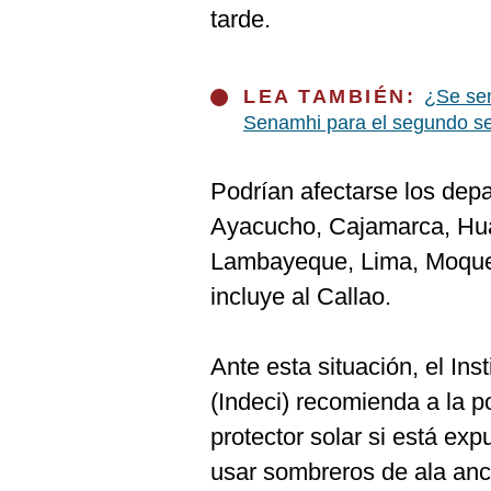
De
tarde.
Cookies
Preguntas
Frecuentes
LEA TAMBIÉN:
¿Se sen
Senamhi para el segundo s
Podrían afectarse los dep
Ayacucho, Cajamarca, Huan
Lambayeque, Lima, Moque
incluye al Callao.
Ante esta situación, el Ins
(Indeci) recomienda a la p
protector solar si está exp
usar sombreros de ala ancha