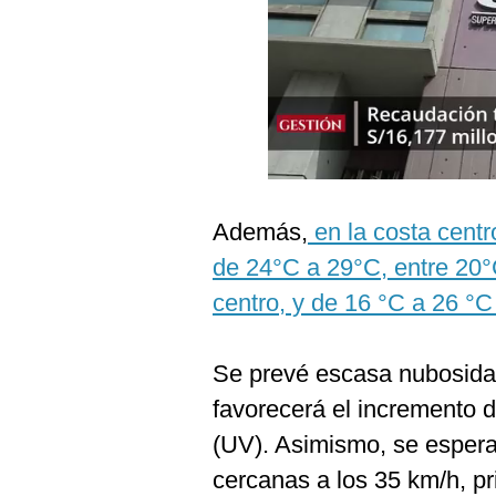
Podcast
Gestión TV
Videos
Fotogalerías
Además,
en la costa centr
gestion.pe
de 24°C a 29°C, entre 20°C
¿quiénes
centro, y de 16 °C a 26 °C 
Somos?
Términos
Y
Se prevé escasa nubosidad
Condiciones
favorecerá el incremento de
Política
De
(UV). Asimismo, se espera
Privacidad
cercanas a los 35 km/h, pr
Politica