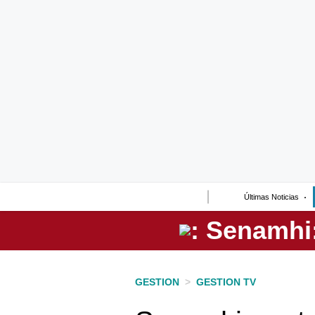
Lo último
Peru Quiosco
Portada
Empresas
Management & Empleo
Economía
Últimas Noticias
Mercados
Perú
Política
GESTION
>
GESTION TV
Tu Dinero