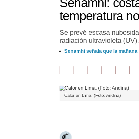
Senamhi: costa
Finanzas Personales
temperatura noc
Inmobiliarias
Se prevé escasa nubosidad
Plus G
radiación ultravioleta (UV).
Opinión
Senamhi señala que la mañana y
Editorial
Pregunta de hoy
Blogs
Calor en Lima. (Foto: Andina)
Tendencias
Lujo
Únete a nuestro canal
Viajes
Moda