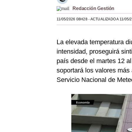
Estilos
Redacción Gestión
Mundo
11/05/2026 08H28
- ACTUALIZADO A 11/05/
EEUU
La elevada temperatura di
México
intensidad, proseguirá sint
España
país desde el martes 12 al
Internacional
soportará los valores más 
Tecnología
Servicio Nacional de Mete
Club del Suscriptor
Mix
G de Gestión
Notas Contratadas