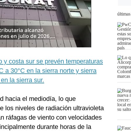
últimas
o y costa sur se prevén temperaturas
 a 30°C en la sierra norte y sierra
en la sierra sur.
 hacia el mediodía, lo que
 los niveles de radiación ultravioleta
n ráfagas de viento con velocidades
incipalmente durante horas de la