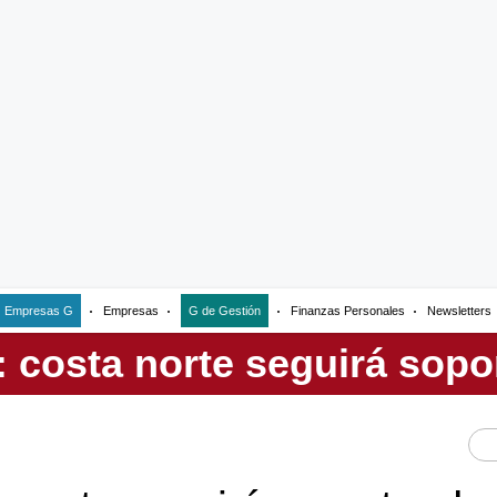
Empresas G
Empresas
G de Gestión
Finanzas Personales
Newsletters