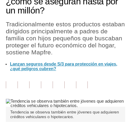
¿cómo se aseguran hasta por
un millón?
Tu Dinero
Finanzas Personales
Tradicionalmente estos productos estaban
dirigidos principalmente a padres de
Inmobiliarias
familia con hijos pequeños que buscaban
proteger el futuro económico del hogar,
Plus G
sostiene Mapfre.
Opinión
Lanzan seguros desde S/3 para protección en viajes,
¿qué peligros cubren?
Editorial
Pregunta de hoy
Blogs
Tendencias
Tendencia se observa también entre jóvenes que adquieren
Lujo
créditos vehiculares o hipotecarios.
Viajes