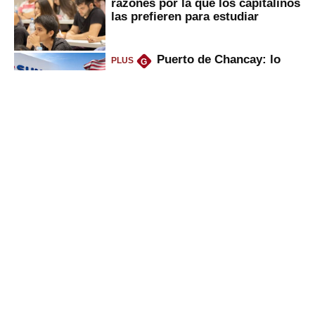
razones por la que los capitalinos
las prefieren para estudiar
Puerto de Chancay: lo
PLUS
G
que trae la marcha blanca por
uso de tecnología de EE.UU. en
mercancías
Keiko anuncia “shock”
PLUS
G
ferroviario: terminar Línea 2 y
ejecutar la 3, 4, 5 y 6; ¿habrá
avances?
Bancos se pondrán duros
PLUS
G
con empresas por culpa de El
Niño, ¿por qué será bueno para
ahorristas?
Gestión
Director Periodístico (e)
VÍCTOR MELGAREJO