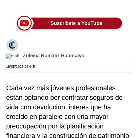
Únete a nuestro canal
Moda
Estilos
Suscríbete a YouTube
Mundo
EEUU
Zulema Ramirez Huancayo
México
19/05/2026 02H45
España
Internacional
Cada vez más jóvenes profesionales
Tecnología
están optando por contratar seguros de
vida con devolución, interés que ha
Club del Suscriptor
crecido en paralelo con una mayor
Mix
preocupación por la planificación
G de Gestión
financiera y la construcción de patrimonio