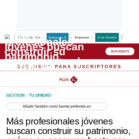
Últimas Noticias
Empresas G
Empresas
G de Gestión
Finanzas
Lo último
Peru Quiosco
SUSCRÍBETE
Portada
EXCLUSIVO PARA SUSCRIPTORES
Empresas
PLUS
G
Management & Empleo
GESTION
>
TU DINERO
Economía
Añadir
Gestión
como fuente preferida en
Mercados
Más profesionales jóvenes
Perú
buscan construir su patrimonio,
Política