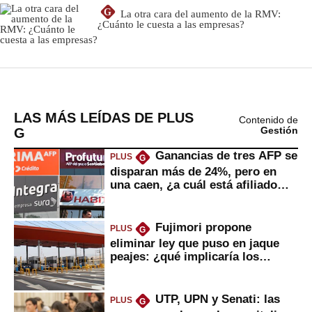
LAS MÁS LEÍDAS DE PLUS
Contenido de
G
Gestión
Ganancias de tres AFP se
PLUS
G
disparan más de 24%, pero en
una caen, ¿a cuál está afiliado
usted?
Fujimori propone
PLUS
G
eliminar ley que puso en jaque
peajes: ¿qué implicaría los
usuarios?
UTP, UPN y Senati: las
PLUS
G