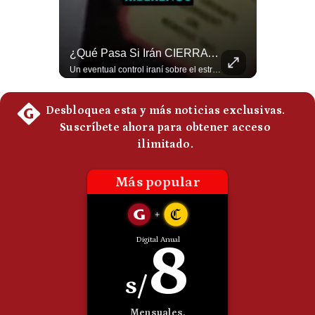
Politica
De
Cookies
¿Por Qué Irán Ya NO Le Teme A Donald Trump? | #radar24
¿Qué Pasa Si Irán CIERRA El Estrecho De Ormuz? | #radar24
Preguntas
Según el entrevistado, las repetidas amenazas de Donald Trump y sus posteriores retrocesos habrían reducido su credibilidad ante Irán. Los nuevos sectores radicales iraníes interpretarían esta conducta como una señal de debilidad y considerarían que resistir durante meses frente a Estados Unidos ya representa una victoria. #DonaldTrump #Irán #EstadosUnidos #Geopolitica #NoticiasInternacionales #Shorts #MedioOriente 👉 Suscríbete y activa la campana para no perderte nuestro análisis diario. 🌎 Síguenos en nuestras redes sociales: 📌 Web oficial: https://gestion.pe/mundo/ 📌 LinkedIn: http://bit.ly/3HYIET0 📌 X (Twitter): http://bit.ly/4noZtX9 📌 TikTok: http://bit.ly/4evB6TO
Un eventual control iraní sobre el estrecho de Ormuz cambiaría radicalmente el equilibrio de poder, así lo explicó el analista Roberto Heimovits. Además, explicó que países como Arabia Saudita, Qatar, Emiratos Árabes Unidos, Irak y Kuwait dependen de esa ruta para exportar petróleo, gas y fertilizantes. #Geopolitica #Irán #EstrechoDeOrmuz #Petroleo #NoticiasInternacionales #RobertoHeimovits #Shorts 👉 Suscríbete y activa la campana para no perderte nuestro análisis diario. 🌎 Síguenos en nuestras redes sociales: 📌 Web oficial: https://gestion.pe/mundo/ 📌 LinkedIn: http://bit.ly/3HYIET0 📌 X (Twitter): http://bit.ly/4noZtX9 📌 TikTok: http://bit.ly/4evB6TO
Frecuentes