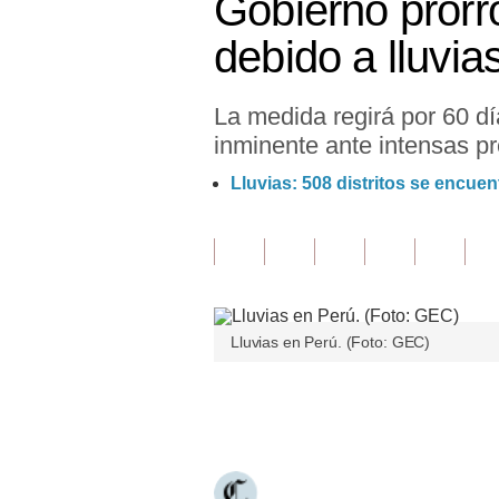
Gobierno prorr
Finanzas Personales
debido a lluvia
Inmobiliarias
La medida regirá por 60 dí
Plus G
inminente ante intensas pr
Opinión
Lluvias: 508 distritos se encuen
Editorial
Pregunta de hoy
Blogs
Lluvias en Perú. (Foto: GEC)
Tendencias
Lujo
Únete a nuestro canal
Viajes
Moda