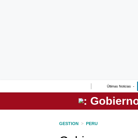
Lo último
Peru Quiosco
Portada
Empresas
Management & Empleo
Economía
Últimas Noticias
Mercados
Perú
Política
GESTION
>
PERU
Tu Dinero