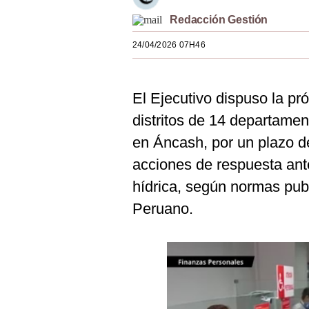
Estilos
Redacción Gestión
Mundo
24/04/2026 07H46
EEUU
El Ejecutivo dispuso la p
México
distritos de 14 departamen
España
en Áncash, por un plazo de
Internacional
acciones de respuesta ant
Tecnología
hídrica, según normas publ
Peruano.
Club del Suscriptor
Mix
G de Gestión
Notas Contratadas