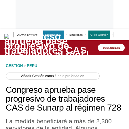
Últimas Noticias
Empresas G
Empresas
G de Gestión
Finanzas
Lo último
Peru Quiosco
SUSCRÍBETE
Portada
GESTION
>
PERU
Empresas
Añadir
Gestión
como fuente preferida en
Management & Empleo
Congreso aprueba pase
Economía
progresivo de trabajadores
CAS de Sunarp al régimen 728
Mercados
Perú
La medida beneficiará a más de 2,300
servidores de la entidad. Algunos
Política