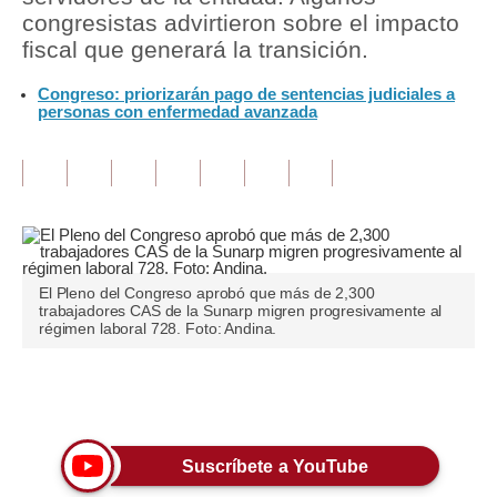
congresistas advirtieron sobre el impacto
Tu Dinero
fiscal que generará la transición.
Finanzas Personales
Congreso: priorizarán pago de sentencias judiciales a
personas con enfermedad avanzada
Inmobiliarias
Plus G
Opinión
Editorial
El Pleno del Congreso aprobó que más de 2,300
Pregunta de hoy
trabajadores CAS de la Sunarp migren progresivamente al
régimen laboral 728. Foto: Andina.
Blogs
Tendencias
Únete a nuestro canal
Lujo
Suscríbete a YouTube
Viajes