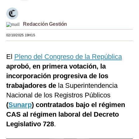
Moda
Estilos
Redacción Gestión
Mundo
02/10/2025 19H15
EEUU
El
Pleno del Congreso de la República
México
aprobó, en primera votación, la
España
incorporación progresiva de los
Internacional
trabajadores de
la Superintendencia
Nacional de los Registros Públicos
Tecnología
(
Sunarp
)
contratados bajo el régimen
Club del Suscriptor
CAS al régimen laboral del Decreto
Mix
Legislativo 728
.
G de Gestión