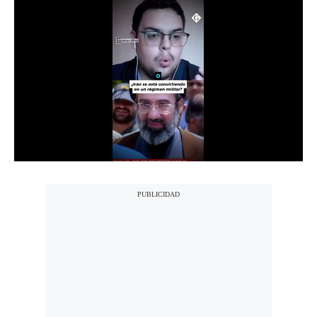
Notas Contratadas
Podcast
Gestión TV
Videos
Fotogalerías
gestion.pe
¿quiénes
Somos?
Términos
Y
Condiciones
Política
De
Privacidad