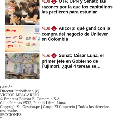
UTP, UPN y Senati: las
PLUS
G
razones por la que los capitalinos
las prefieren para estudiar
Alicorp: qué ganó con la
PLUS
G
compra del negocio de Unilever
en Colombia
Sunat: César Luna, el
PLUS
G
primer jefe en Gobierno de
Fujimori, ¿qué 4 tareas se
marcan urgentes?
Gestión
Director Periodístico (e)
VÍCTOR MELGAREJO
© Empresa Editora El Comercio S.A.
Calle Paracas #532, Pueblo Libre, Lima.
Copyright© | Gestion.pe | Grupo El Comercio | Todos los derechos
reservados
SECCIONES: