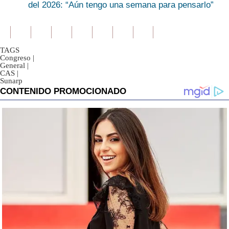
del 2026: “Aún tengo una semana para pensarlo”
TAGS
Congreso
|
General
|
CAS
|
Sunarp