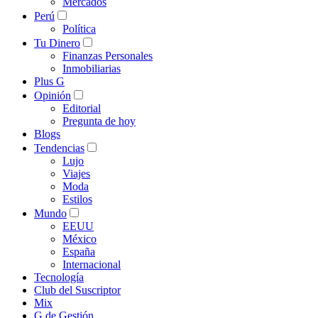
Mercados
Perú
Política
Tu Dinero
Finanzas Personales
Inmobiliarias
Plus G
Opinión
Editorial
Pregunta de hoy
Blogs
Tendencias
Lujo
Viajes
Moda
Estilos
Mundo
EEUU
México
España
Internacional
Tecnología
Club del Suscriptor
Mix
G de Gestión