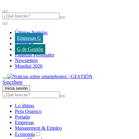
Últimas Noticias
Empresas G
Empresas
G de Gestión
Finanzas Personales
Newsletters
Mundial 2026
Suscríbete
Inicia sesión
Lo último
Peru Quiosco
Portada
Empresas
Management & Empleo
Economía