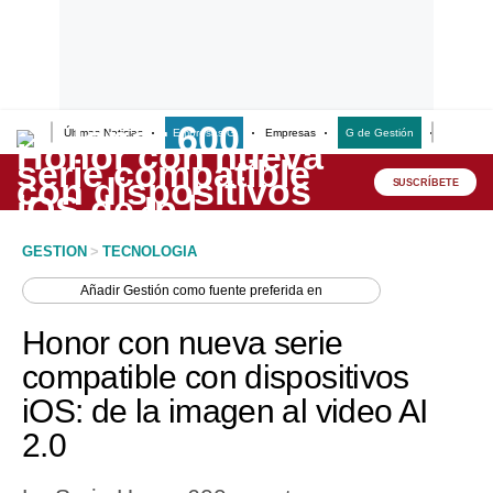
Últimas Noticias
Empresas G
Empresas
G de Gestión
Finanzas
Lo último
Peru Quiosco
SUSCRÍBETE
Portada
GESTION
>
TECNOLOGIA
Empresas
Añadir
Gestión
como fuente preferida en
Management & Empleo
Honor con nueva serie
Economía
compatible con dispositivos
iOS: de la imagen al video AI
Mercados
2.0
Perú
Política