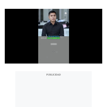
Notas Contratadas
Podcast
Gestión TV
Videos
Fotogalerías
gestion.pe
¿quiénes
Somos?
Términos
Y
Condiciones
Política
De
Privacidad