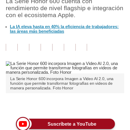
La Serie Honor 600 cuenta con
rendimiento de nivel flagship e integración
Tu Dinero
con el ecosistema Apple.
Finanzas Personales
La IA eleva hasta en 40% la eficiencia de trabajadores:
las áreas más beneficiadas
Inmobiliarias
Plus G
Opinión
Editorial
La Serie Honor 600 incorpora Imagen a Video AI 2.0, una
Pregunta de hoy
función que permite transformar fotografías en videos de
manera personalizada. Foto Honor
Blogs
Tendencias
Únete a nuestro canal
Lujo
Suscríbete a YouTube
Viajes