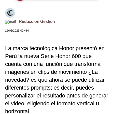
Moda
Estilos
Redacción Gestión
Mundo
19/06/2026 02H54
EEUU
La marca tecnológica Honor presentó en
México
Perú la nueva Serie Honor 600 que
España
cuenta con una función que transforma
Internacional
imágenes en clips de movimiento ¿La
novedad? es que ahora se puede utilizar
Tecnología
diferentes prompts; es decir, puedes
Club del Suscriptor
personalizar el resultado antes de generar
Mix
el video, eligiendo el formato vertical u
G de Gestión
horizontal.