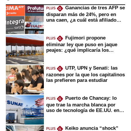
Ganancias de tres AFP se
PLUS
G
disparan más de 24%, pero en
una caen, ¿a cuál está afiliado
usted?
Fujimori propone
PLUS
G
eliminar ley que puso en jaque
peajes: ¿qué implicaría los
usuarios?
UTP, UPN y Senati: las
PLUS
G
razones por la que los capitalinos
las prefieren para estudiar
Puerto de Chancay: lo
PLUS
G
que trae la marcha blanca por
uso de tecnología de EE.UU. en
mercancías
Keiko anuncia “shock”
PLUS
G