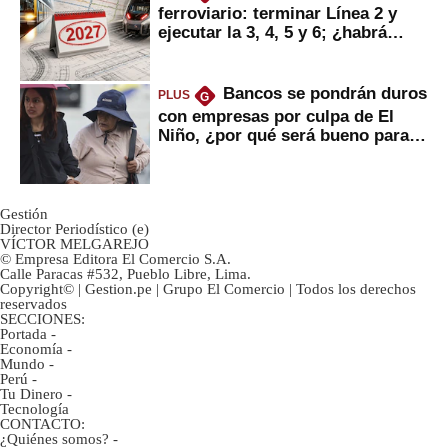
ferroviario: terminar Línea 2 y
ejecutar la 3, 4, 5 y 6; ¿habrá
avances?
Bancos se pondrán duros
PLUS
G
con empresas por culpa de El
Niño, ¿por qué será bueno para
ahorristas?
Gestión
Director Periodístico (e)
VÍCTOR MELGAREJO
© Empresa Editora El Comercio S.A.
Calle Paracas #532, Pueblo Libre, Lima.
Copyright© | Gestion.pe | Grupo El Comercio | Todos los derechos
reservados
SECCIONES:
Portada
-
Economía
-
Mundo
-
Perú
-
Tu Dinero
-
Tecnología
CONTACTO:
¿Quiénes somos?
-