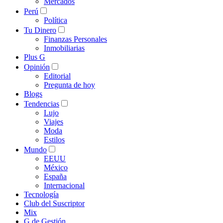
Mercados
Perú
Política
Tu Dinero
Finanzas Personales
Inmobiliarias
Plus G
Opinión
Editorial
Pregunta de hoy
Blogs
Tendencias
Lujo
Viajes
Moda
Estilos
Mundo
EEUU
México
España
Internacional
Tecnología
Club del Suscriptor
Mix
G de Gestión