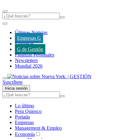
Últimas Noticias
Empresas G
Empresas
G de Gestión
Finanzas Personales
Newsletters
Mundial 2026
Suscríbete
Inicia sesión
Lo último
Peru Quiosco
Portada
Empresas
Management & Empleo
Economía